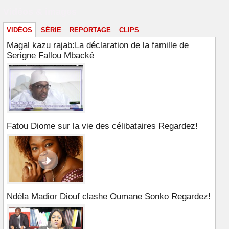
Vidéos & images
VIDÉOS
SÉRIE
REPORTAGE
CLIPS
Magal kazu rajab:La déclaration de la famille de
Serigne Fallou Mbacké
Fatou Diome sur la vie des célibataires Regardez!
Ndéla Madior Diouf clashe Oumane Sonko Regardez!