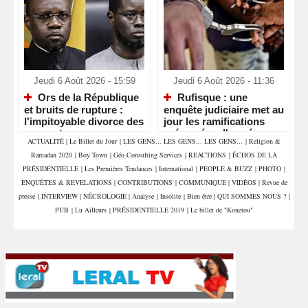
Jeudi 6 Août 2026 - 15:59
Jeudi 6 Août 2026 - 11:36
Ors de la République
Rufisque : une
et bruits de rupture :
enquête judiciaire met au
l'impitoyable divorce des
jour les ramifications
sommets
présumées d'un réseau
ACTUALITÉ
|
Le Billet du Jour
|
LES GENS... LES GENS... LES GENS...
|
Religion &
de sextorsion, de
Ramadan 2020
|
Boy Town
|
Géo Consulting Services
|
REACTIONS
|
ÉCHOS DE LA
proxénétisme et de trafic
de stupéfiants
PRÉSIDENTIELLE
|
Les Premières Tendances
|
International
|
PEOPLE & BUZZ
|
PHOTO
|
ENQUÊTES & REVELATIONS
|
CONTRIBUTIONS
|
COMMUNIQUE
|
VIDÉOS
|
Revue de
presse
|
INTERVIEW
|
NÉCROLOGIE
|
Analyse
|
Insolite
|
Bien être
|
QUI SOMMES NOUS ?
|
PUB
|
Lu Ailleurs
|
PRÉSIDENTIELLE 2019
|
Le billet de "Konetou"