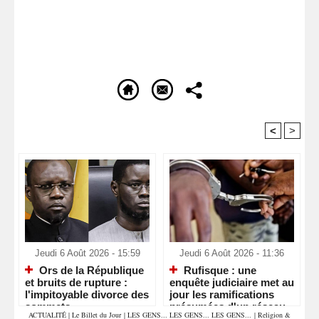
<
>
Recommandé Pour Vous
Jeudi 6 Août 2026 - 15:59
Jeudi 6 Août 2026 - 11:36
Ors de la République
Rufisque : une
et bruits de rupture :
enquête judiciaire met au
l'impitoyable divorce des
jour les ramifications
sommets
présumées d'un réseau
ACTUALITÉ
|
Le Billet du Jour
|
LES GENS... LES GENS... LES GENS...
|
Religion &
de sextorsion, de