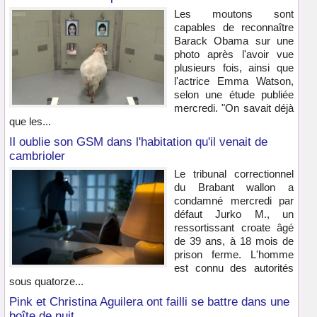
Les moutons sont
capables de reconnaître
Barack Obama sur une
photo après l'avoir vue
plusieurs fois, ainsi que
l'actrice Emma Watson,
selon une étude publiée
mercredi. "On savait déjà
que les...
Il oublie son GSM dans l'habitation qu'il venait de
cambrioler
Le tribunal correctionnel
du Brabant wallon a
condamné mercredi par
défaut Jurko M., un
ressortissant croate âgé
de 39 ans, à 18 mois de
prison ferme. L'homme
est connu des autorités
sous quatorze...
Pink et Christina Aguilera ont failli se battre dans une
boîte de nuit