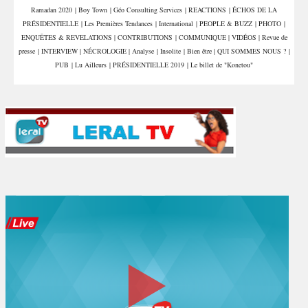
Ramadan 2020
|
Boy Town
|
Géo Consulting Services
|
REACTIONS
|
ÉCHOS DE LA
proxénétisme et de trafic
de stupéfiants
PRÉSIDENTIELLE
|
Les Premières Tendances
|
International
|
PEOPLE & BUZZ
|
PHOTO
|
ENQUÊTES & REVELATIONS
|
CONTRIBUTIONS
|
COMMUNIQUE
|
VIDÉOS
|
Revue de
presse
|
INTERVIEW
|
NÉCROLOGIE
|
Analyse
|
Insolite
|
Bien être
|
QUI SOMMES NOUS ?
|
PUB
|
Lu Ailleurs
|
PRÉSIDENTIELLE 2019
|
Le billet de "Konetou"