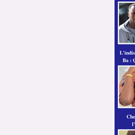
L'indi
Ba : 
Che
l