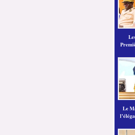
Les
Premiè
Le Ma
l’élég