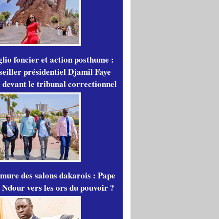
lio foncier et action posthume :
seiller présidentiel Djamil Faye
 devant le tribunal correctionnel
mure des salons dakarois : Pape
 Ndour vers les ors du pouvoir ?