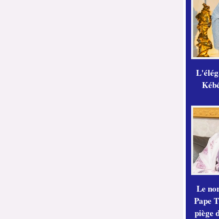
L'élé
Kébé,
Le no
Pape Th
piège 