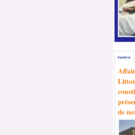
Analyse
Affai
Littor
consti
prése
de no