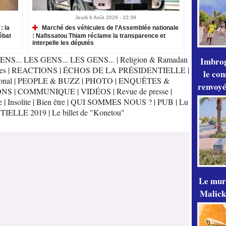
Jeudi 6 Août 2026 - 22:39
: la
Marché des véhicules de l'Assemblée nationale
ébat
: Nafissatou Thiam réclame la transparence et
interpelle les députés
ENS... LES GENS... LES GENS...
|
Religion & Ramadan
Imbrog
es
|
REACTIONS
|
ÉCHOS DE LA PRÉSIDENTIELLE
|
le con
onal
|
PEOPLE & BUZZ
|
PHOTO
|
ENQUÊTES &
renvoyé
ONS
|
COMMUNIQUE
|
VIDÉOS
|
Revue de presse
|
e
|
Insolite
|
Bien être
|
QUI SOMMES NOUS ?
|
PUB
|
Lu
TIELLE 2019
|
Le billet de "Konetou"
Le mur
Malick