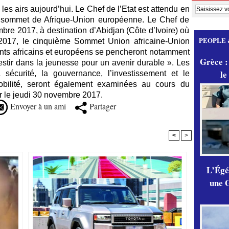
les airs aujourd’hui. Le Chef de l’Etat est attendu en
 au sommet de Afrique-Union européenne. Le Chef de
mbre 2017, à destination d’Abidjan (Côte d’Ivoire) où
PEOPLE 
 2017, le cinquième Sommet Union africaine-Union
ants africains et européens se pencheront notamment
Grèce :
estir dans la jeunesse pour un avenir durable ». Les
le
 sécurité, la gouvernance, l’investissement et le
obilité, seront également examinées au cours du
 le jeudi 30 novembre 2017.
Envoyer à un ami
Partager
<
>
L’Égér
une G