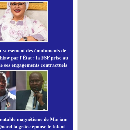
n-versement des émoluments de
iaw par l'État : la FSF prise au
de ses engagements contractuels
scutable magnétisme de Mariam
Quand la grâce épouse le talent