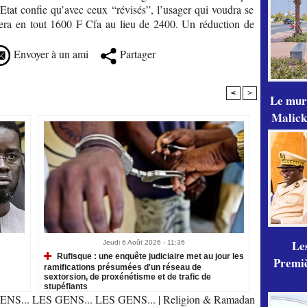
l’Etat confie qu’avec ceux “révisés”, l’usager qui voudra se
era en tout 1600 F Cfa au lieu de 2400. Un réduction de
Envoyer à un ami
Partager
<
>
Le mur
Malick
Les
Jeudi 6 Août 2026 - 11:36
Rufisque : une enquête judiciaire met au jour les
Premiè
ramifications présumées d'un réseau de
sextorsion, de proxénétisme et de trafic de
stupéfiants
ENS... LES GENS... LES GENS...
|
Religion & Ramadan