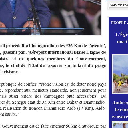
PEOPLE 
L’Égér
une G
ll procédait à l’inauguration des “36 Km de l’avenir”,
, passant par l’Aéroport international Blaise Diagne de
istre et de quelques membres du Gouvernement,
s, le chef de l’Etat de rassurer sur le tarif du péage
e civisme.
épublique de confier: “Notre vision est de doter notre pays
ne, répondant aux meilleurs standards, non seulement pour
s, mais aussi rendre nos campagnes plus accessibles. De
Imbrog
tier du Sénégal était de 35 Km entre Dakar et Diamniadio.
la réalisation du tronçon Diamniadio-Aidb (17 Km), Aidb-
le con
nt suivre.”
renvoyé
 du Gouvernement est de faire émerger 50 km d’autoroute par