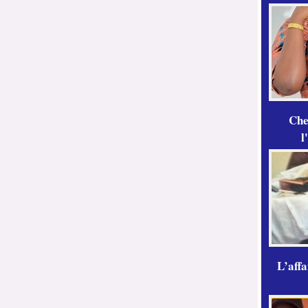
Che
l
L’aff