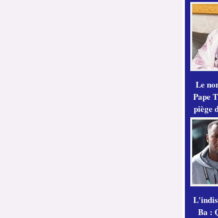
Le no
Pape Th
piège 
L'indi
Ba : 