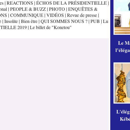
es
|
REACTIONS
|
ÉCHOS DE LA PRÉSIDENTIELLE
|
onal
|
PEOPLE & BUZZ
|
PHOTO
|
ENQUÊTES &
ONS
|
COMMUNIQUE
|
VIDÉOS
|
Revue de presse
|
e
|
Insolite
|
Bien être
|
QUI SOMMES NOUS ?
|
PUB
|
Lu
TIELLE 2019
|
Le billet de "Konetou"
Le Ma
l’élég
L'élé
Kébé,