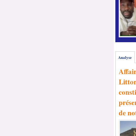
Analyse
Affai
Littor
consti
prése
de no