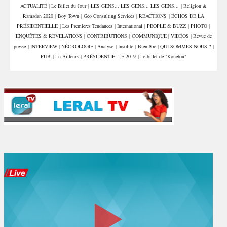
ACTUALITÉ
|
Le Billet du Jour
|
LES GENS... LES GENS... LES GENS...
|
Religion &
et interpelle les députés
aux invocations
Ramadan 2020
|
Boy Town
|
Géo Consulting Services
|
REACTIONS
|
ÉCHOS DE LA
PRÉSIDENTIELLE
|
Les Premières Tendances
|
International
|
PEOPLE & BUZZ
|
PHOTO
|
ENQUÊTES & REVELATIONS
|
CONTRIBUTIONS
|
COMMUNIQUE
|
VIDÉOS
|
Revue de
presse
|
INTERVIEW
|
NÉCROLOGIE
|
Analyse
|
Insolite
|
Bien être
|
QUI SOMMES NOUS ?
|
PUB
|
Lu Ailleurs
|
PRÉSIDENTIELLE 2019
|
Le billet de "Konetou"