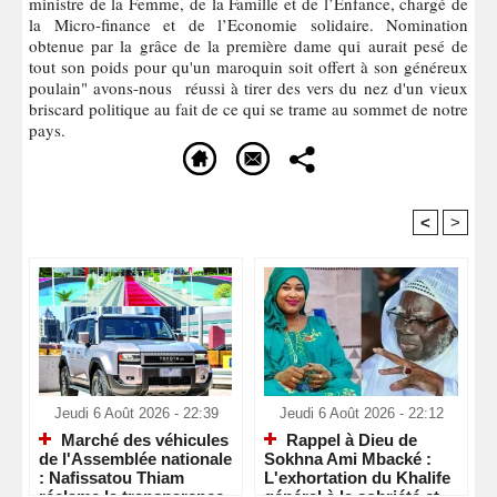
ministre de la Femme, de la Famille et de l’Enfance, chargé de
la Micro-finance et de l’Economie solidaire. Nomination
obtenue par la grâce de la première dame qui aurait pesé de
tout son poids pour qu'un maroquin soit offert à son généreux
poulain" avons-nous réussi à tirer des vers du nez d'un vieux
briscard politique au fait de ce qui se trame au sommet de notre
pays.
<
>
Recommandé Pour Vous
Jeudi 6 Août 2026 - 22:39
Jeudi 6 Août 2026 - 22:12
Marché des véhicules
Rappel à Dieu de
de l'Assemblée nationale
Sokhna Ami Mbacké :
: Nafissatou Thiam
L'exhortation du Khalife
réclame la transparence
général à la sobriété et