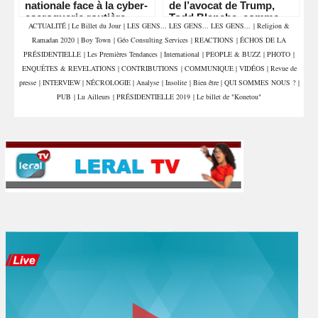
nationale face à la cyber-
de l’avocat de Trump,
escroquerie routière
Todd Blanche, comme
ACTUALITÉ
|
Le Billet du Jour
|
LES GENS... LES GENS... LES GENS...
|
Religion &
ministre de la Justice
Ramadan 2020
|
Boy Town
|
Géo Consulting Services
|
REACTIONS
|
ÉCHOS DE LA
PRÉSIDENTIELLE
|
Les Premières Tendances
|
International
|
PEOPLE & BUZZ
|
PHOTO
|
ENQUÊTES & REVELATIONS
|
CONTRIBUTIONS
|
COMMUNIQUE
|
VIDÉOS
|
Revue de
presse
|
INTERVIEW
|
NÉCROLOGIE
|
Analyse
|
Insolite
|
Bien être
|
QUI SOMMES NOUS ?
|
PUB
|
Lu Ailleurs
|
PRÉSIDENTIELLE 2019
|
Le billet de "Konetou"