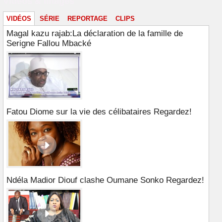
Vidéos & images
VIDÉOS
SÉRIE
REPORTAGE
CLIPS
Magal kazu rajab:La déclaration de la famille de
Serigne Fallou Mbacké
Fatou Diome sur la vie des célibataires Regardez!
Ndéla Madior Diouf clashe Oumane Sonko Regardez!