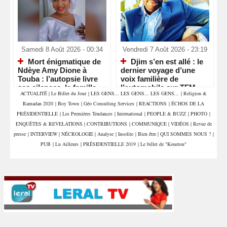
Samedi 8 Août 2026 - 00:34
Vendredi 7 Août 2026 - 23:19
Mort énigmatique de
Djim s’en est allé : le
Ndèye Amy Dione à
dernier voyage d’une
Touba : l’autopsie livre
voix familière de
ses silences, la famille
l’automobile sur TFM
ACTUALITÉ
|
Le Billet du Jour
|
LES GENS... LES GENS... LES GENS...
|
Religion &
attend la vérité
Ramadan 2020
|
Boy Town
|
Géo Consulting Services
|
REACTIONS
|
ÉCHOS DE LA
PRÉSIDENTIELLE
|
Les Premières Tendances
|
International
|
PEOPLE & BUZZ
|
PHOTO
|
ENQUÊTES & REVELATIONS
|
CONTRIBUTIONS
|
COMMUNIQUE
|
VIDÉOS
|
Revue de
presse
|
INTERVIEW
|
NÉCROLOGIE
|
Analyse
|
Insolite
|
Bien être
|
QUI SOMMES NOUS ?
|
PUB
|
Lu Ailleurs
|
PRÉSIDENTIELLE 2019
|
Le billet de "Konetou"