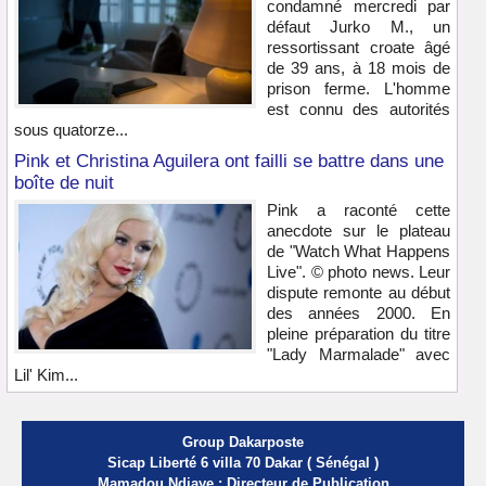
condamné mercredi par
défaut Jurko M., un
ressortissant croate âgé
de 39 ans, à 18 mois de
prison ferme. L'homme
est connu des autorités
sous quatorze...
Pink et Christina Aguilera ont failli se battre dans une
boîte de nuit
Pink a raconté cette
anecdote sur le plateau
de "Watch What Happens
Live". © photo news. Leur
dispute remonte au début
des années 2000. En
pleine préparation du titre
"Lady Marmalade" avec
Lil' Kim...
Group Dakarposte
Sicap Liberté 6 villa 70 Dakar ( Sénégal )
Mamadou Ndiaye : Directeur de Publication