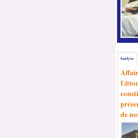
Analyse
Affai
Littor
consti
prése
de no