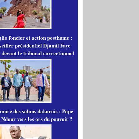
lio foncier et action posthume :
seiller présidentiel Djamil Faye
 devant le tribunal correctionnel
mure des salons dakarois : Pape
 Ndour vers les ors du pouvoir ?