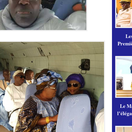
Les
Premiè
Le Ma
l’élég