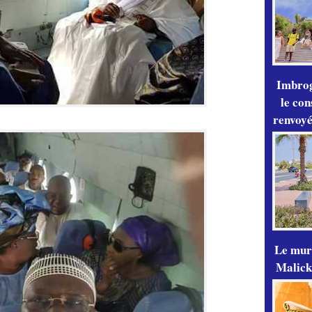
Imbrog
le con
renvoyé
Le mur
Malick