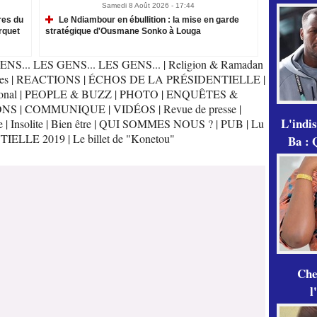
Samedi 8 Août 2026 - 17:44
res du
Le Ndiambour en ébullition : la mise en garde
rquet
stratégique d'Ousmane Sonko à Louga
ENS... LES GENS... LES GENS...
|
Religion & Ramadan
es
|
REACTIONS
|
ÉCHOS DE LA PRÉSIDENTIELLE
|
onal
|
PEOPLE & BUZZ
|
PHOTO
|
ENQUÊTES &
ONS
|
COMMUNIQUE
|
VIDÉOS
|
Revue de presse
|
L'indi
e
|
Insolite
|
Bien être
|
QUI SOMMES NOUS ?
|
PUB
|
Lu
TIELLE 2019
|
Le billet de "Konetou"
Ba : 
Che
l