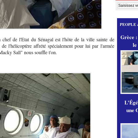
PEOPLE 
Grèce :
hef de l'Etat du Sénagal est l'hôte de la ville sainte de
le
e l'hélicoptère affrété spécialement pour lui par l'armée
Macky Sall" nous souffle t'on.
L’Égér
une G