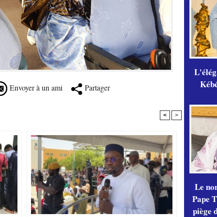
L'élé
Kébé,
Envoyer à un ami
Partager
<
>
Le no
Pape Th
piège 