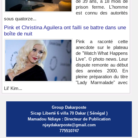
de 39 ans, à 18 mois de
prison ferme. L'homme
est connu des autorités
sous quatorze...
Pink et Christina Aguilera ont failli se battre dans une
boîte de nuit
Pink a raconté cette
anecdote sur le plateau
de "Watch What Happens
Live". © photo news. Leur
dispute remonte au début
des années 2000. En
pleine préparation du titre
"Lady Marmalade" avec
Lil' Kim...
Group Dakarposte
Sicap Liberté 6 villa 70 Dakar ( Sénégal )
Mamadou Ndiaye : Directeur de Publication
njaydakarposte@gmail.com
775510747