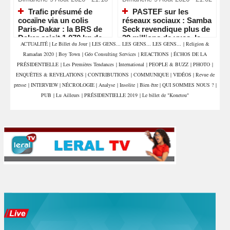
Trafic présumé de
PASTEF sur les
cocaïne via un colis
réseaux sociaux : Samba
Paris-Dakar : la BRS de
Seck revendique plus de
Dakar saisit 1,070 kg de
39 millions de vues, la «
ACTUALITÉ
|
Le Billet du Jour
|
LES GENS... LES GENS... LES GENS...
|
Religion &
drogue et interpelle deux
machine » numérique de
Ramadan 2020
|
Boy Town
|
Géo Consulting Services
|
REACTIONS
|
ÉCHOS DE LA
commerçants
Sonko en pleine
accélération
PRÉSIDENTIELLE
|
Les Premières Tendances
|
International
|
PEOPLE & BUZZ
|
PHOTO
|
ENQUÊTES & REVELATIONS
|
CONTRIBUTIONS
|
COMMUNIQUE
|
VIDÉOS
|
Revue de
presse
|
INTERVIEW
|
NÉCROLOGIE
|
Analyse
|
Insolite
|
Bien être
|
QUI SOMMES NOUS ?
|
PUB
|
Lu Ailleurs
|
PRÉSIDENTIELLE 2019
|
Le billet de "Konetou"