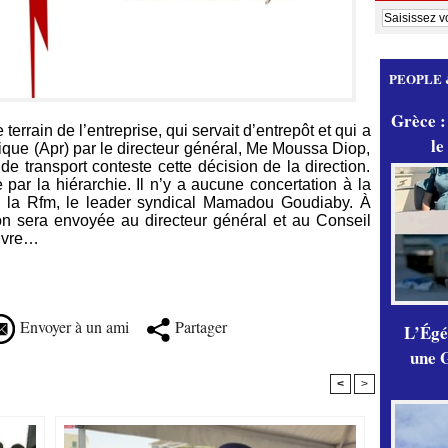
PEOPLE 
Grèce :
errain de l’entreprise, qui servait d’entrepôt et qui a
le
ique (Apr) par le directeur général, Me Moussa Diop,
e de transport conteste cette décision de la direction.
par la hiérarchie. Il n’y a aucune concertation à la
e la Rfm, le leader syndical Mamadou Goudiaby. À
on sera envoyée au directeur général et au Conseil
uivre…
Envoyer à un ami
Partager
L’Égér
une G
<
>