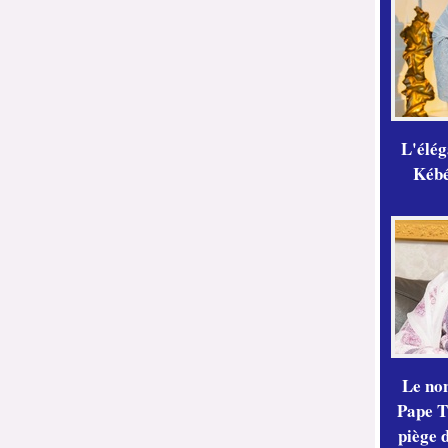
L'élé
Kébé,
Le no
Pape Th
piège 