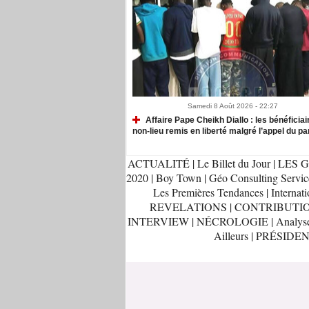
Samedi 8 Août 2026 - 22:27
Affaire Pape Cheikh Diallo : les bénéficiai
non-lieu remis en liberté malgré l’appel du pa
ACTUALITÉ
|
Le Billet du Jour
|
LES G
2020
|
Boy Town
|
Géo Consulting Servic
Les Premières Tendances
|
Internati
REVELATIONS
|
CONTRIBUTI
INTERVIEW
|
NÉCROLOGIE
|
Analys
Ailleurs
|
PRÉSIDEN