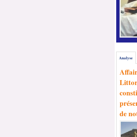
Analyse
Affai
Littor
consti
prése
de no