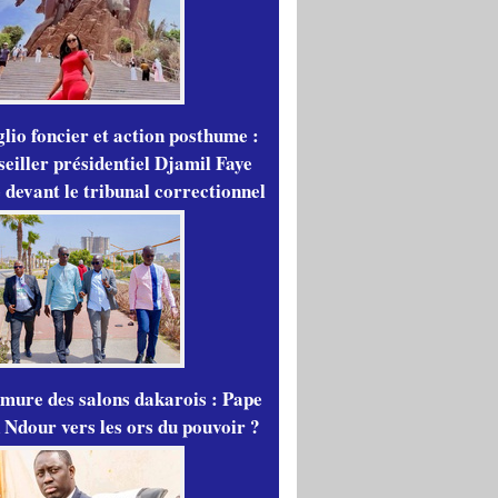
lio foncier et action posthume :
seiller présidentiel Djamil Faye
 devant le tribunal correctionnel
mure des salons dakarois : Pape
 Ndour vers les ors du pouvoir ?