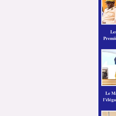
Les
Premiè
Le Ma
l’élég