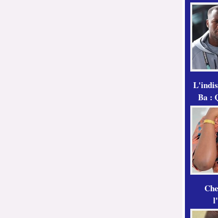
L'indi
Ba : 
Che
l