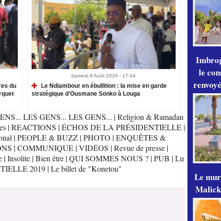
Imbrog
le con
Samedi 8 Août 2026 - 17:44
renvoyé
res du
Le Ndiambour en ébullition : la mise en garde
rquet
stratégique d'Ousmane Sonko à Louga
ENS... LES GENS... LES GENS...
|
Religion & Ramadan
es
|
REACTIONS
|
ÉCHOS DE LA PRÉSIDENTIELLE
|
onal
|
PEOPLE & BUZZ
|
PHOTO
|
ENQUÊTES &
ONS
|
COMMUNIQUE
|
VIDÉOS
|
Revue de presse
|
e
|
Insolite
|
Bien être
|
QUI SOMMES NOUS ?
|
PUB
|
Lu
TIELLE 2019
|
Le billet de "Konetou"
Le mur
Malick