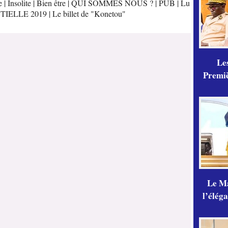
e
|
Insolite
|
Bien être
|
QUI SOMMES NOUS ?
|
PUB
|
Lu
TIELLE 2019
|
Le billet de "Konetou"
Les
Premiè
Le Ma
l’élég