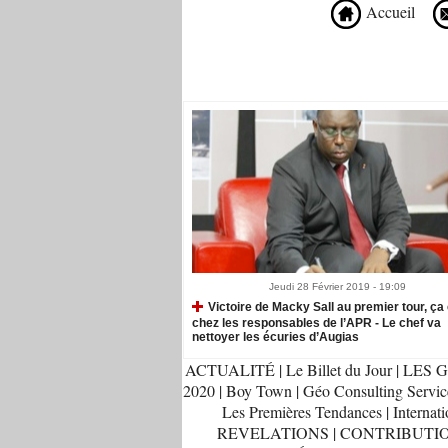
Accueil
Recommandé Pour Vous
Jeudi 28 Février 2019 - 19:09
​Victoire de Macky Sall au premier tour, ça 
chez les responsables de l’APR - Le chef va
nettoyer les écuries d’Augias
ACTUALITÉ
|
Le Billet du Jour
|
LES G
2020
|
Boy Town
|
Géo Consulting Servic
Les Premières Tendances
|
Internati
REVELATIONS
|
CONTRIBUTI