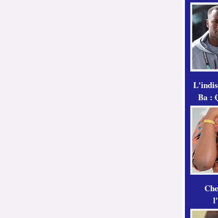
L'indi
Ba : 
Che
l