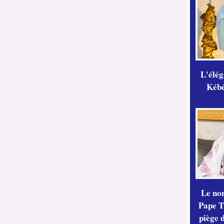
L'élé
Kébé,
Le no
Pape Th
piège 