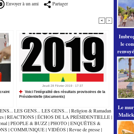
Envoyer à un ami
Partager
<
>
Imbrog
le con
renvoyé
Jeudi 28 Février 2019 - 17:37
craint
Voici l'intégralité des résultats provisoires de la
Présidentielle (documents)
Le mur
ENS... LES GENS... LES GENS...
|
Religion & Ramadan
Malick
es
|
REACTIONS
|
ÉCHOS DE LA PRÉSIDENTIELLE
|
onal
|
PEOPLE & BUZZ
|
PHOTO
|
ENQUÊTES &
ONS
|
COMMUNIQUE
|
VIDÉOS
|
Revue de presse
|