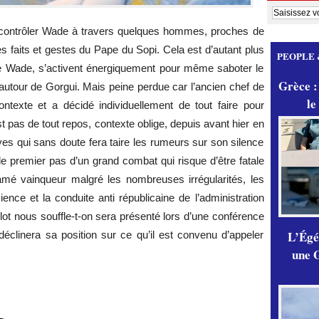
contrôler Wade à travers quelques hommes, proches de
es faits et gestes du Pape du Sopi. Cela est d’autant plus
PEOPLE 
tre Wade, s’activent énergiquement pour même saboter le
Grèce :
e autour de Gorgui. Mais peine perdue car l’ancien chef de
le
ontexte et a décidé individuellement de tout faire pour
t pas de tout repos, contexte oblige, depuis avant hier en
atives qui sans doute fera taire les rumeurs sur son silence
 le premier pas d’un grand combat qui risque d’être fatale
mé vainqueur malgré les nombreuses irrégularités, les
nce et la conduite anti républicaine de l’administration
ot nous souffle-t-on sera présenté lors d’une conférence
L’Égér
éclinera sa position sur ce qu’il est convenu d’appeler
une G