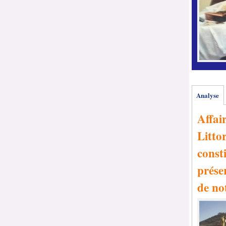
Analyse
Affai
Littor
consti
prése
de no