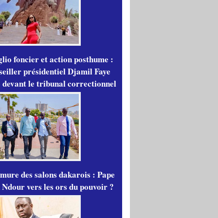
lio foncier et action posthume :
seiller présidentiel Djamil Faye
 devant le tribunal correctionnel
mure des salons dakarois : Pape
 Ndour vers les ors du pouvoir ?