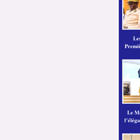
Les
Premiè
Le Ma
l’élég