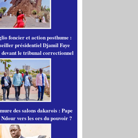
lio foncier et action posthume :
seiller présidentiel Djamil Faye
 devant le tribunal correctionnel
mure des salons dakarois : Pape
 Ndour vers les ors du pouvoir ?