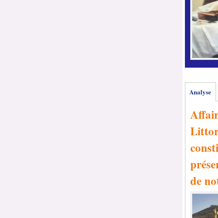
Analyse
Affai
Littor
consti
prése
de no