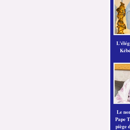
L'élé
Kébé,
Le no
Pape Th
piège 