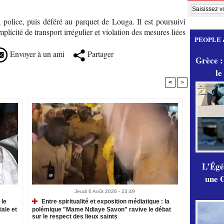
a police, puis déféré au parquet de Louga. Il est poursuivi
plicité de transport irrégulier et violation des mesures liées
PEOPLE 
Envoyer à un ami
Partager
Grèce :
le
<
>
L’Égér
une G
Jeudi 6 Août 2026 - 23:49
 le
Entre spiritualité et exposition médiatique : la
iale et
polémique "Mame Ndiaye Savon" ravive le débat
sur le respect des lieux saints