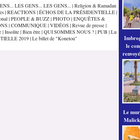
ENS... LES GENS... LES GENS...
|
Religion & Ramadan
es
|
REACTIONS
|
ÉCHOS DE LA PRÉSIDENTIELLE
|
onal
|
PEOPLE & BUZZ
|
PHOTO
|
ENQUÊTES &
ONS
|
COMMUNIQUE
|
VIDÉOS
|
Revue de presse
|
e
|
Insolite
|
Bien être
|
QUI SOMMES NOUS ?
|
PUB
|
Lu
Imbrog
TIELLE 2019
|
Le billet de "Konetou"
le con
renvoyé
Le mur
Malick