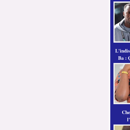
L'indi
Ba : 
Che
l