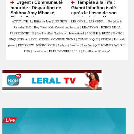
Urgent / Communauté
Tempête à la Fifa :
mouride : Disparition de
Gianni Infantino isolé
Sokhna Amy Mbacké,
après le fiasco de son
fille de Serigne
projet privé au Maroc
ACTUALITÉ
|
Le Billet du Jour
|
LES GENS... LES GENS... LES GENS...
|
Religion &
Mountakha Mbacké
Ramadan 2020
|
Boy Town
|
Géo Consulting Services
|
REACTIONS
|
ÉCHOS DE LA
PRÉSIDENTIELLE
|
Les Premières Tendances
|
International
|
PEOPLE & BUZZ
|
PHOTO
|
ENQUÊTES & REVELATIONS
|
CONTRIBUTIONS
|
COMMUNIQUE
|
VIDÉOS
|
Revue de
presse
|
INTERVIEW
|
NÉCROLOGIE
|
Analyse
|
Insolite
|
Bien être
|
QUI SOMMES NOUS ?
|
PUB
|
Lu Ailleurs
|
PRÉSIDENTIELLE 2019
|
Le billet de "Konetou"