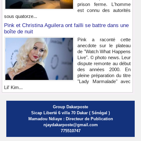
prison ferme. L'homme
est connu des autorités
sous quatorze...
Pink et Christina Aguilera ont failli se battre dans une
boîte de nuit
Pink a raconté cette
anecdote sur le plateau
de "Watch What Happens
Live". © photo news. Leur
dispute remonte au début
des années 2000. En
pleine préparation du titre
"Lady Marmalade" avec
Lil' Kim...
Group Dakarposte
Sicap Liberté 6 villa 70 Dakar ( Sénégal )
Mamadou Ndiaye : Directeur de Publication
njaydakarposte@gmail.com
775510747