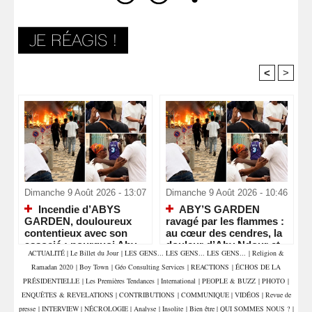
<
>
Recommandé Pour Vous
Dimanche 9 Août 2026 - 13:07
Dimanche 9 Août 2026 - 10:46
Incendie d’ABYS
ABY’S GARDEN
GARDEN, douloureux
ravagé par les flammes :
contentieux avec son
au cœur des cendres, la
associé : pourquoi Aby
douleur d’Aby Ndour et
ACTUALITÉ
|
Le Billet du Jour
|
LES GENS... LES GENS... LES GENS...
|
Religion &
Ndour, la gérante, est
de toute une équipe
Ramadan 2020
|
Boy Town
|
Géo Consulting Services
|
REACTIONS
|
ÉCHOS DE LA
inconsolable… Les non-
dits d’un différend qui
PRÉSIDENTIELLE
|
Les Premières Tendances
|
International
|
PEOPLE & BUZZ
|
PHOTO
|
s’envenime
ENQUÊTES & REVELATIONS
|
CONTRIBUTIONS
|
COMMUNIQUE
|
VIDÉOS
|
Revue de
presse
|
INTERVIEW
|
NÉCROLOGIE
|
Analyse
|
Insolite
|
Bien être
|
QUI SOMMES NOUS ?
|