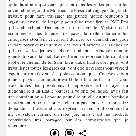
agriculture afin que ceux qui sont dans les villes puissent les
envier et les rejoindre.Monsieur le President engagez de grands
travaux pour faire travailler les jeunes mettez beaucoup d
argent au niveau de l Agetip pour faire travailler les PME Pmi
qui embauchent. Demander a monsieur le Ministre de l
economie et des finances de payer la dette interieure les
entreprises etouffent et courent derriere les demarcheurs pour
se faire payer et restent avec des mois d arrieres de salaires ce
qui pousse les jeunes a chercher ailleurs. Attaquer comme
grands travaux la maitrise de l eau en reprenant le canal du
baol et le chemin de fer Saint louis dakar kaolack les gens vont
travailler et toutes les gares qui vont etre traversees vont vivre d
espoir car vont devenir des poles economiques. Ce reve est bon
pour le pays et donne du travail.il leur faut de l espoir et vous
avez toutes les possibilites l impossible est a rayer du
dictionnaire d un Etat le tout est la volonte politique.j avais fait
une contribution a l epoque pour dire qu elle est une bombe a
retardement et pour sa survie elle n a pas peur de la mort allez
demander a l ocean et aux negriers.certains vont continuer a
me considerer comme un rabat joie mais c est ma modeste
contribution tres partagee par des compatriotes que je
rencontre.