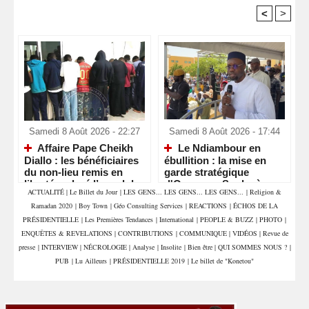
<
>
Recommandé Pour Vous
Samedi 8 Août 2026 - 22:27
Samedi 8 Août 2026 - 17:44
Affaire Pape Cheikh
Le Ndiambour en
Diallo : les bénéficiaires
ébullition : la mise en
du non-lieu remis en
garde stratégique
liberté malgré l’appel du
d'Ousmane Sonko à
ACTUALITÉ
|
Le Billet du Jour
|
LES GENS... LES GENS... LES GENS...
|
Religion &
parquet
Louga
Ramadan 2020
|
Boy Town
|
Géo Consulting Services
|
REACTIONS
|
ÉCHOS DE LA
PRÉSIDENTIELLE
|
Les Premières Tendances
|
International
|
PEOPLE & BUZZ
|
PHOTO
|
ENQUÊTES & REVELATIONS
|
CONTRIBUTIONS
|
COMMUNIQUE
|
VIDÉOS
|
Revue de
presse
|
INTERVIEW
|
NÉCROLOGIE
|
Analyse
|
Insolite
|
Bien être
|
QUI SOMMES NOUS ?
|
PUB
|
Lu Ailleurs
|
PRÉSIDENTIELLE 2019
|
Le billet de "Konetou"