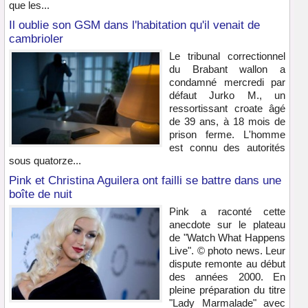
que les...
Il oublie son GSM dans l'habitation qu'il venait de
cambrioler
Le tribunal correctionnel
du Brabant wallon a
condamné mercredi par
défaut Jurko M., un
ressortissant croate âgé
de 39 ans, à 18 mois de
prison ferme. L'homme
est connu des autorités
sous quatorze...
Pink et Christina Aguilera ont failli se battre dans une
boîte de nuit
Pink a raconté cette
anecdote sur le plateau
de "Watch What Happens
Live". © photo news. Leur
dispute remonte au début
des années 2000. En
pleine préparation du titre
"Lady Marmalade" avec