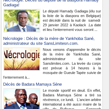
Nécrologie: Décès du député de la diaspora Hamady
Gadiaga!
Le député Hamady Gadiaga (élu sur
la liste de la diaspora en Belgique)
est décédé dans la nuit de samedi
29 janvier 2022 à Kaolack .La date
et lieu l'enterrement vous seront ...
Nécrologie : Décès de la mère de Yankhoba Sané,
administrateur du site SansLimitesn.com.
Nous venons d’apprendre le décès
de la mère de Yankhoba Sané,
administrateur du site
Sanslimites.com. La levée du corps
est prévue à 14 heures à la
mosquée de Gueule Tapée suivie de
l’enterrement à...
Décès de Badara Mamaya Sène
Le monde sportif en deuil. En effet,
Badara Mamaya Sène a tiré sa
révérence, ce lundi. L'ancien arbitre
international a été aussi maire de la
ville de Rufisque. Seneweb