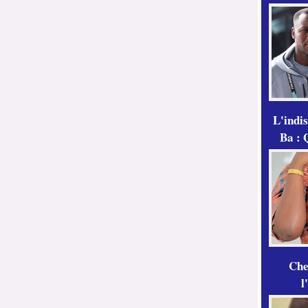
L'indi
Ba : 
Che
l