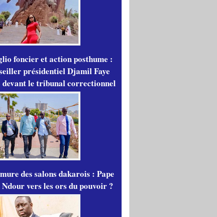
lio foncier et action posthume :
seiller présidentiel Djamil Faye
 devant le tribunal correctionnel
mure des salons dakarois : Pape
 Ndour vers les ors du pouvoir ?