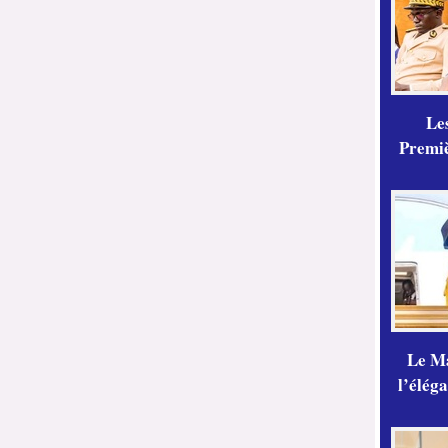
Les
Premiè
Le Ma
l’élég