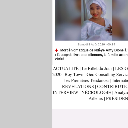
Samedi 8 Août 2026 - 00:34
Mort énigmatique de Ndèye Amy Dione à 
: l’autopsie livre ses silences, la famille atten
vérité
ACTUALITÉ
|
Le Billet du Jour
|
LES G
2020
|
Boy Town
|
Géo Consulting Servic
Les Premières Tendances
|
Internati
REVELATIONS
|
CONTRIBUTI
INTERVIEW
|
NÉCROLOGIE
|
Analys
Ailleurs
|
PRÉSIDEN