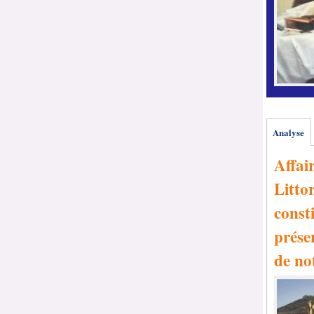
Analyse
Affai
Littor
consti
prése
de no