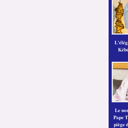
L'élé
Kébé,
Le no
Pape Th
piège 