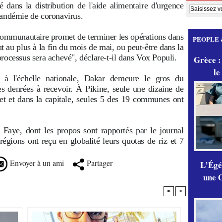
é dans la distribution de l'aide alimentaire d'urgence
pandémie de coronavirus.
ommunautaire promet de terminer les opérations dans
PEOPLE 
ut au plus à la fin du mois de mai, ou peut-être dans la
rocessus sera achevé", déclare-t-il dans Vox Populi.
Grèce :
le
 à l'échelle nationale, Dakar demeure le gros du
es denrées à recevoir. À Pikine, seule une dizaine de
t et dans la capitale, seules 5 des 19 communes ont
 Faye, dont les propos sont rapportés par le journal
régions ont reçu en globalité leurs quotas de riz et 7
Envoyer à un ami
Partager
L’Égér
une G
<
>