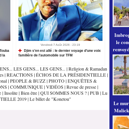
Imbrog
le con
Vendredi 7 Août 2026 - 23:19
renvoyé
Touba
Djim s’en est allé : le dernier voyage d’une voix
d la
familière de l’automobile sur TFM
ENS... LES GENS... LES GENS...
|
Religion & Ramadan
es
|
REACTIONS
|
ÉCHOS DE LA PRÉSIDENTIELLE
|
onal
|
PEOPLE & BUZZ
|
PHOTO
|
ENQUÊTES &
ONS
|
COMMUNIQUE
|
VIDÉOS
|
Revue de presse
|
e
|
Insolite
|
Bien être
|
QUI SOMMES NOUS ?
|
PUB
|
Lu
TIELLE 2019
|
Le billet de "Konetou"
Le mur
Malick