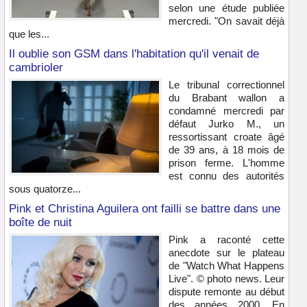
selon une étude publiée
mercredi. "On savait déjà
que les...
Il oublie son GSM dans l'habitation qu'il venait de
cambrioler
Le tribunal correctionnel
du Brabant wallon a
condamné mercredi par
défaut Jurko M., un
ressortissant croate âgé
de 39 ans, à 18 mois de
prison ferme. L'homme
est connu des autorités
sous quatorze...
Pink et Christina Aguilera ont failli se battre dans une
boîte de nuit
Pink a raconté cette
anecdote sur le plateau
de "Watch What Happens
Live". © photo news. Leur
dispute remonte au début
des années 2000. En