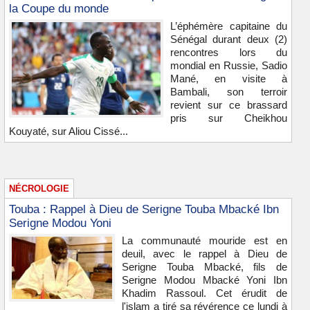
la Coupe du monde
L’éphémère capitaine du
Sénégal durant deux (2)
rencontres lors du
mondial en Russie, Sadio
Mané, en visite à
Bambali, son terroir
revient sur ce brassard
pris sur Cheikhou
Kouyaté, sur Aliou Cissé...
NÉCROLOGIE
Touba : Rappel à Dieu de Serigne Touba Mbacké Ibn
Serigne Modou Yoni
La communauté mouride est en
deuil, avec le rappel à Dieu de
Serigne Touba Mbacké, fils de
Serigne Modou Mbacké Yoni Ibn
Khadim Rassoul. Cet érudit de
l'islam a tiré sa révérence ce lundi à