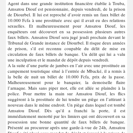
Agent dans une grande institution financière établie à Touba,
Amsatou Diouf est pensionnaire, depuis vendredi, de la prison
de Diourbel. Il lui est reproché d’avoir remis un faux billet de
10.000 Fcfa à une prostituée avec qui il avait eu des relations
sexuelles. Et malheureusement pour Amsatou Diouf, les
enquêteurs ont découvert en sa possession plusieurs autres
faux billets. Amsatou Diouf sera jugé jeudi prochain devant le
Tribunal de Grande instance de Diourbel. Il risque deux années
de prison, s’il est reconnu coupable du délit de mise en
circulation de faux billets de banque. Un délit qui lui a valu
une inculpation et le mandat de dépôt depuis vendredi.
A la suite d’une partie de jambes en l’air avec une prostituée au
campement touristique situé à l’entrée de Mbacké, il a remis à
la belle de nuit un billet de 10.000 Fcfa, prix de la passe.
Malheureusement pour le banquier, la demoiselle flaire
l’arnaque. Mais sans piper mot, elle est allée se plaindre à la
police. Pour mettre la main sur Amsatou Diouf, les flics
suggèrent à la prostituée de lui tendre un piège en l’attirant à
nouveau dans le même endroit. Un piège dans lequel est tombé
Amsatou Diouf. Dès qu’il a franchi la porte, il est
immédiatement menotté par les limiers qui ont découvert en sa
possession une bonne quantité de faux billets de banque.
Présenté au procureur après une garde-à-vue de 24h, Amsatou
Diouf a été placé sous mandat de dépôt et écroué à la prison de