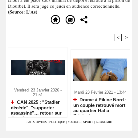
Diourbel. Il sera jugé ce jeudi en audience correctionnelle.
(Source: L'As)
<
>
Recommandé Pour Vous
Vendredi 23 Janvier 2026 -
Mardi 23 Février 2021 - 13:44
21:51
Drame à Pikine Nord :
CAN 2025 : "Stadier
un couple retrouvé mort
décédé", "supporter
au quartier Hafia
assassiné"… retour sur
Printania
deux intox
FAITS DIVERS
|
POLITIQUE
|
SOCIETE
|
SPORT
|
ECONOMIE