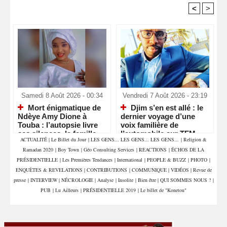
<
>
Recommandé Pour Vous
Samedi 8 Août 2026 - 00:34
Vendredi 7 Août 2026 - 23:19
Mort énigmatique de
Djim s’en est allé : le
Ndèye Amy Dione à
dernier voyage d’une
Touba : l’autopsie livre
voix familière de
ses silences, la famille
l’automobile sur TFM
ACTUALITÉ
|
Le Billet du Jour
|
LES GENS... LES GENS... LES GENS...
|
Religion &
attend la vérité
Ramadan 2020
|
Boy Town
|
Géo Consulting Services
|
REACTIONS
|
ÉCHOS DE LA
PRÉSIDENTIELLE
|
Les Premières Tendances
|
International
|
PEOPLE & BUZZ
|
PHOTO
|
ENQUÊTES & REVELATIONS
|
CONTRIBUTIONS
|
COMMUNIQUE
|
VIDÉOS
|
Revue de
presse
|
INTERVIEW
|
NÉCROLOGIE
|
Analyse
|
Insolite
|
Bien être
|
QUI SOMMES NOUS ?
|
PUB
|
Lu Ailleurs
|
PRÉSIDENTIELLE 2019
|
Le billet de "Konetou"