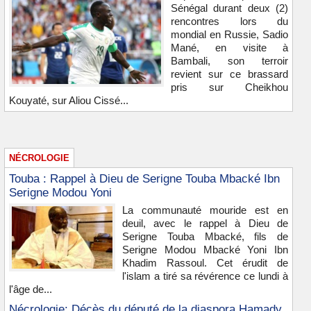
Sénégal durant deux (2)
rencontres lors du
mondial en Russie, Sadio
Mané, en visite à
Bambali, son terroir
revient sur ce brassard
pris sur Cheikhou
Kouyaté, sur Aliou Cissé...
NÉCROLOGIE
Touba : Rappel à Dieu de Serigne Touba Mbacké Ibn
Serigne Modou Yoni
La communauté mouride est en
deuil, avec le rappel à Dieu de
Serigne Touba Mbacké, fils de
Serigne Modou Mbacké Yoni Ibn
Khadim Rassoul. Cet érudit de
l'islam a tiré sa révérence ce lundi à
l'âge de...
Nécrologie: Décès du député de la diaspora Hamady