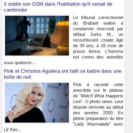
Il oublie son GSM dans l'habitation qu'il venait de
cambrioler
Le tribunal correctionnel
du Brabant wallon a
condamné mercredi par
défaut Jurko M., un
ressortissant croate âgé
de 39 ans, à 18 mois de
prison ferme. L'homme
est connu des autorités
sous quatorze...
Pink et Christina Aguilera ont failli se battre dans une
boîte de nuit
Pink a raconté cette
anecdote sur le plateau
de "Watch What Happens
Live". © photo news. Leur
dispute remonte au début
des années 2000. En
pleine préparation du titre
"Lady Marmalade" avec
Lil' Kim...