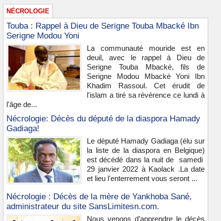
NÉCROLOGIE
Touba : Rappel à Dieu de Serigne Touba Mbacké Ibn
Serigne Modou Yoni
La communauté mouride est en
deuil, avec le rappel à Dieu de
Serigne Touba Mbacké, fils de
Serigne Modou Mbacké Yoni Ibn
Khadim Rassoul. Cet érudit de
l'islam a tiré sa révérence ce lundi à
l'âge de...
Nécrologie: Décès du député de la diaspora Hamady
Gadiaga!
Le député Hamady Gadiaga (élu sur
la liste de la diaspora en Belgique)
est décédé dans la nuit de samedi
29 janvier 2022 à Kaolack .La date
et lieu l'enterrement vous seront ...
Nécrologie : Décès de la mère de Yankhoba Sané,
administrateur du site SansLimitesn.com.
Nous venons d’apprendre le décès