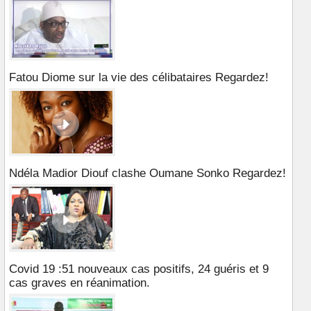
Fatou Diome sur la vie des célibataires Regardez!
Ndéla Madior Diouf clashe Oumane Sonko Regardez!
Covid 19 :51 nouveaux cas positifs, 24 guéris et 9
cas graves en réanimation.