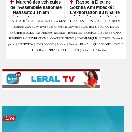
Marché des véhicules
Rappel à Dieu de
de l'Assemblée nationale
Sokhna Ami Mbacké :
: Nafissatou Thiam
L'exhortation du Khalife
réclame la transparence
général à la sobriété et
ACTUALITÉ
|
Le Billet du Jour
|
LES GENS... LES GENS... LES GENS...
|
Religion &
et interpelle les députés
aux invocations
Ramadan 2020
|
Boy Town
|
Géo Consulting Services
|
REACTIONS
|
ÉCHOS DE LA
PRÉSIDENTIELLE
|
Les Premières Tendances
|
International
|
PEOPLE & BUZZ
|
PHOTO
|
ENQUÊTES & REVELATIONS
|
CONTRIBUTIONS
|
COMMUNIQUE
|
VIDÉOS
|
Revue de
presse
|
INTERVIEW
|
NÉCROLOGIE
|
Analyse
|
Insolite
|
Bien être
|
QUI SOMMES NOUS ?
|
PUB
|
Lu Ailleurs
|
PRÉSIDENTIELLE 2019
|
Le billet de "Konetou"