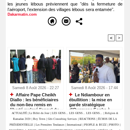
les jeunes lébous préviennent que "dès la fermeture de
l'aéroport, l'extension des villages lébous sera entamée".
Dakarmatin.com
<
>
Recommandé Pour Vous
Samedi 8 Août 2026 - 22:27
Samedi 8 Août 2026 - 17:44
Affaire Pape Cheikh
Le Ndiambour en
Diallo : les bénéficiaires
ébullition : la mise en
du non-lieu remis en
garde stratégique
liberté malgré l’appel du
d'Ousmane Sonko à
ACTUALITÉ
|
Le Billet du Jour
|
LES GENS... LES GENS... LES GENS...
|
Religion &
parquet
Louga
Ramadan 2020
|
Boy Town
|
Géo Consulting Services
|
REACTIONS
|
ÉCHOS DE LA
PRÉSIDENTIELLE
|
Les Premières Tendances
|
International
|
PEOPLE & BUZZ
|
PHOTO
|