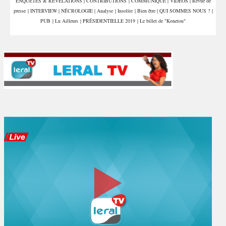
ENQUÊTES & REVELATIONS
|
CONTRIBUTIONS
|
COMMUNIQUE
|
VIDÉOS
|
Revue de
presse
|
INTERVIEW
|
NÉCROLOGIE
|
Analyse
|
Insolite
|
Bien être
|
QUI SOMMES NOUS ?
|
PUB
|
Lu Ailleurs
|
PRÉSIDENTIELLE 2019
|
Le billet de "Konetou"