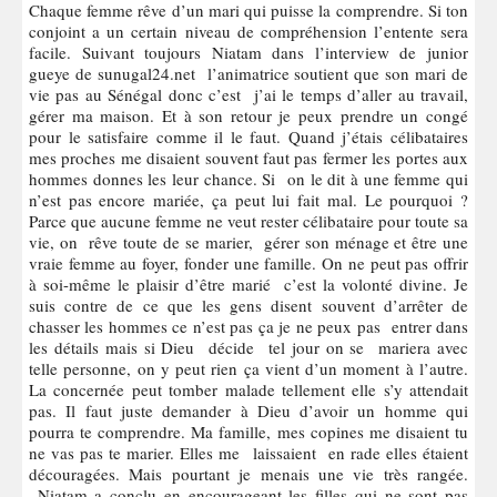
Chaque femme rêve d’un mari qui puisse la comprendre. Si ton
conjoint a un certain niveau de compréhension l’entente sera
facile. Suivant toujours Niatam dans l’interview de junior
gueye de sunugal24.net l’animatrice soutient que son mari de
vie pas au Sénégal donc c’est j’ai le temps d’aller au travail,
gérer ma maison. Et à son retour je peux prendre un congé
pour le satisfaire comme il le faut. Quand j’étais célibataires
mes proches me disaient souvent faut pas fermer les portes aux
hommes donnes les leur chance. Si on le dit à une femme qui
n’est pas encore mariée, ça peut lui fait mal. Le pourquoi ?
Parce que aucune femme ne veut rester célibataire pour toute sa
vie, on rêve toute de se marier, gérer son ménage et être une
vraie femme au foyer, fonder une famille. On ne peut pas offrir
à soi-même le plaisir d’être marié c’est la volonté divine. Je
suis contre de ce que les gens disent souvent d’arrêter de
chasser les hommes ce n’est pas ça je ne peux pas entrer dans
les détails mais si Dieu décide tel jour on se mariera avec
telle personne, on y peut rien ça vient d’un moment à l’autre.
La concernée peut tomber malade tellement elle s’y attendait
pas. Il faut juste demander à Dieu d’avoir un homme qui
pourra te comprendre. Ma famille, mes copines me disaient tu
ne vas pas te marier. Elles me laissaient en rade elles étaient
découragées. Mais pourtant je menais une vie très rangée.
Niatam a conclu en encourageant les filles qui ne sont pas