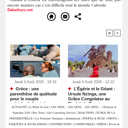
encore mariées car c’est difficile tout le monde t’aborde
Dakarbuzz.net
<
>
Recommandé Pour Vous
Jeudi 6 Août 2026 - 19:19
Jeudi 6 Août 2026 - 12:22
Grèce : une
L’Égérie et le Géant :
parenthèse de quiétude
Ursule Nzinga, une
pour le couple
Grâce Congolaise au
présidentiel guinéen
Pied de la Renaissance
ACTUALITÉ
|
Le Billet du Jour
|
LES GENS... LES GENS... LES GENS...
|
Religion &
Africaine
Ramadan 2020
|
Boy Town
|
Géo Consulting Services
|
REACTIONS
|
ÉCHOS DE LA
PRÉSIDENTIELLE
|
Les Premières Tendances
|
International
|
PEOPLE & BUZZ
|
PHOTO
|
ENQUÊTES & REVELATIONS
|
CONTRIBUTIONS
|
COMMUNIQUE
|
VIDÉOS
|
Revue de