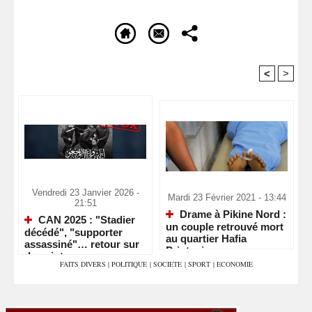
<
>
Recommandé Pour Vous
Vendredi 23 Janvier 2026 -
Mardi 23 Février 2021 - 13:44
21:51
Drame à Pikine Nord :
CAN 2025 : "Stadier
un couple retrouvé mort
décédé", "supporter
au quartier Hafia
assassiné"… retour sur
Printania
deux intox
FAITS DIVERS
|
POLITIQUE
|
SOCIETE
|
SPORT
|
ECONOMIE