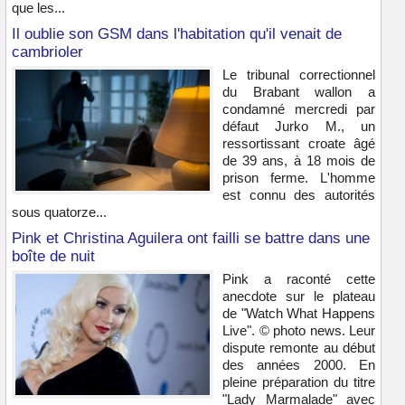
que les...
Il oublie son GSM dans l'habitation qu'il venait de
cambrioler
Le tribunal correctionnel
du Brabant wallon a
condamné mercredi par
défaut Jurko M., un
ressortissant croate âgé
de 39 ans, à 18 mois de
prison ferme. L'homme
est connu des autorités
sous quatorze...
Pink et Christina Aguilera ont failli se battre dans une
boîte de nuit
Pink a raconté cette
anecdote sur le plateau
de "Watch What Happens
Live". © photo news. Leur
dispute remonte au début
des années 2000. En
pleine préparation du titre
"Lady Marmalade" avec