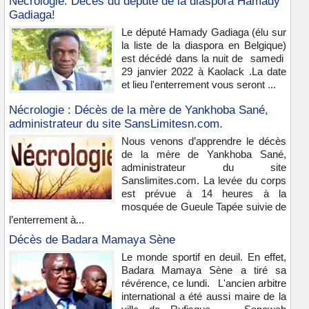
Nécrologie: Décès du député de la diaspora Hamady
Gadiaga!
Le député Hamady Gadiaga (élu sur
la liste de la diaspora en Belgique)
est décédé dans la nuit de samedi
29 janvier 2022 à Kaolack .La date
et lieu l'enterrement vous seront ...
Nécrologie : Décès de la mère de Yankhoba Sané,
administrateur du site SansLimitesn.com.
Nous venons d’apprendre le décès
de la mère de Yankhoba Sané,
administrateur du site
Sanslimites.com. La levée du corps
est prévue à 14 heures à la
mosquée de Gueule Tapée suivie de
l’enterrement à...
Décès de Badara Mamaya Sène
Le monde sportif en deuil. En effet,
Badara Mamaya Sène a tiré sa
révérence, ce lundi. L'ancien arbitre
international a été aussi maire de la