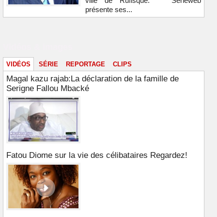
ville de Rufisque. Seneweb
présente ses...
Vidéos & images
VIDÉOS
SÉRIE
REPORTAGE
CLIPS
Magal kazu rajab:La déclaration de la famille de
Serigne Fallou Mbacké
Fatou Diome sur la vie des célibataires Regardez!