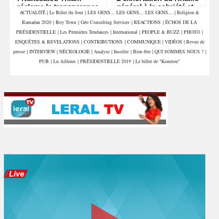
réclame la transparence
général à la sobriété et
ACTUALITÉ
|
Le Billet du Jour
|
LES GENS... LES GENS... LES GENS...
|
Religion &
et interpelle les députés
aux invocations
Ramadan 2020
|
Boy Town
|
Géo Consulting Services
|
REACTIONS
|
ÉCHOS DE LA
PRÉSIDENTIELLE
|
Les Premières Tendances
|
International
|
PEOPLE & BUZZ
|
PHOTO
|
ENQUÊTES & REVELATIONS
|
CONTRIBUTIONS
|
COMMUNIQUE
|
VIDÉOS
|
Revue de
presse
|
INTERVIEW
|
NÉCROLOGIE
|
Analyse
|
Insolite
|
Bien être
|
QUI SOMMES NOUS ?
|
PUB
|
Lu Ailleurs
|
PRÉSIDENTIELLE 2019
|
Le billet de "Konetou"