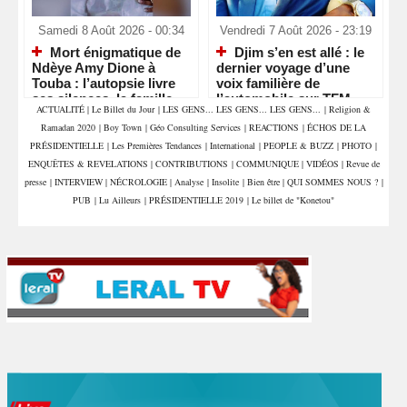
Samedi 8 Août 2026 - 00:34
Vendredi 7 Août 2026 - 23:19
Mort énigmatique de
Djim s’en est allé : le
Ndèye Amy Dione à
dernier voyage d’une
Touba : l’autopsie livre
voix familière de
ses silences, la famille
l’automobile sur TFM
ACTUALITÉ
|
Le Billet du Jour
|
LES GENS... LES GENS... LES GENS...
|
Religion &
attend la vérité
Ramadan 2020
|
Boy Town
|
Géo Consulting Services
|
REACTIONS
|
ÉCHOS DE LA
PRÉSIDENTIELLE
|
Les Premières Tendances
|
International
|
PEOPLE & BUZZ
|
PHOTO
|
ENQUÊTES & REVELATIONS
|
CONTRIBUTIONS
|
COMMUNIQUE
|
VIDÉOS
|
Revue de
presse
|
INTERVIEW
|
NÉCROLOGIE
|
Analyse
|
Insolite
|
Bien être
|
QUI SOMMES NOUS ?
|
PUB
|
Lu Ailleurs
|
PRÉSIDENTIELLE 2019
|
Le billet de "Konetou"