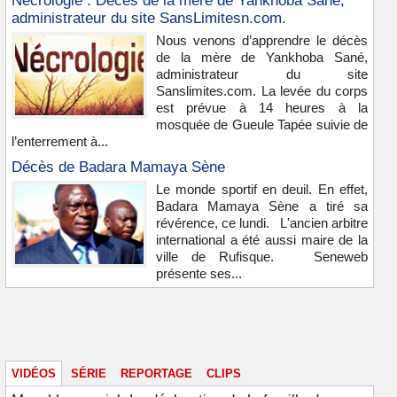
Nécrologie : Décès de la mère de Yankhoba Sané,
administrateur du site SansLimitesn.com.
Nous venons d’apprendre le décès
de la mère de Yankhoba Sané,
administrateur du site
Sanslimites.com. La levée du corps
est prévue à 14 heures à la
mosquée de Gueule Tapée suivie de
l’enterrement à...
Décès de Badara Mamaya Sène
Le monde sportif en deuil. En effet,
Badara Mamaya Sène a tiré sa
révérence, ce lundi. L'ancien arbitre
international a été aussi maire de la
ville de Rufisque. Seneweb
présente ses...
Vidéos & images
VIDÉOS
SÉRIE
REPORTAGE
CLIPS