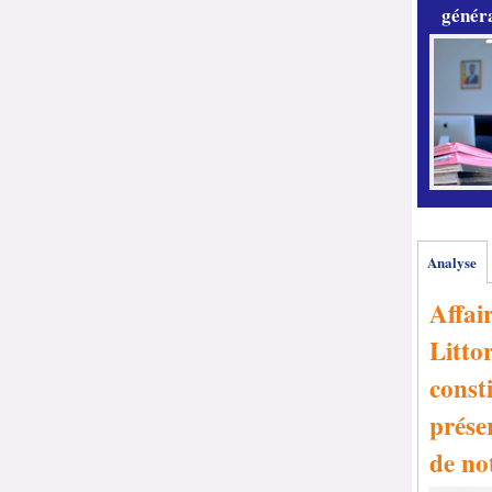
généra
Analyse
Affai
Littor
consti
prése
de no