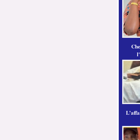
Che
l
L’aff