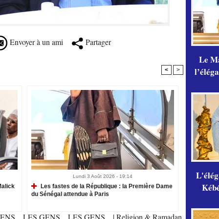
Envoyer à un ami
Partager
Le Ma
l’élég
<
>
L'élé
Lundi 3 Août 2026 - 19:14
Kébé,
alick
Les fastes de la République : la Première Dame
du Sénégal attendue à Paris
ENS... LES GENS... LES GENS...
|
Religion & Ramadan