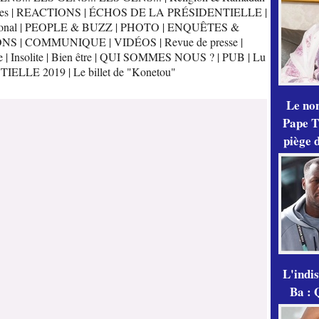
es
|
REACTIONS
|
ÉCHOS DE LA PRÉSIDENTIELLE
|
onal
|
PEOPLE & BUZZ
|
PHOTO
|
ENQUÊTES &
ONS
|
COMMUNIQUE
|
VIDÉOS
|
Revue de presse
|
e
|
Insolite
|
Bien être
|
QUI SOMMES NOUS ?
|
PUB
|
Lu
TIELLE 2019
|
Le billet de "Konetou"
Le no
Pape Th
piège 
L'indi
Ba : 