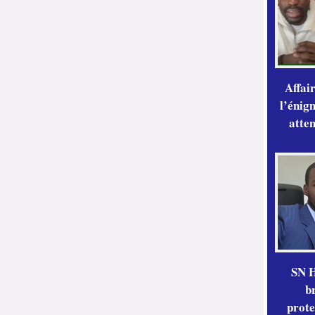
Affai
l’énig
atte
SN H
b
prote