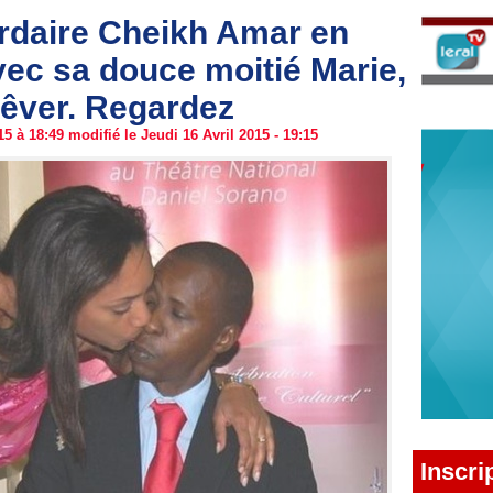
ardaire Cheikh Amar en
vec sa douce moitié Marie,
 rêver. Regardez
5 à 18:49 modifié le Jeudi 16 Avril 2015 - 19:15
Inscri