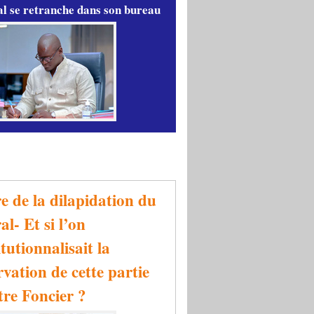
l se retranche dans son bureau
re de la dilapidation du
al- Et si l’on
tutionnalisait la
rvation de cette partie
tre Foncier ?