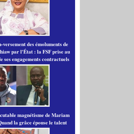
n-versement des émoluments de
iaw par l'État : la FSF prise au
de ses engagements contractuels
scutable magnétisme de Mariam
Quand la grâce épouse le talent