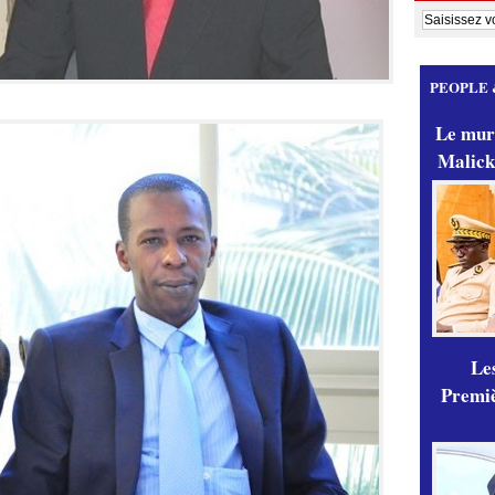
PEOPLE 
Le mur
Malick
Les
Premiè