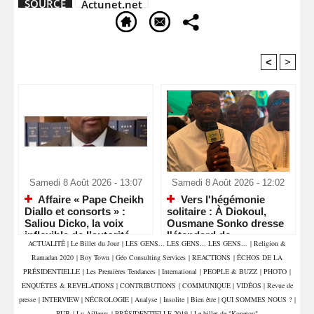
SOURCE
Actunet.net
<
>
Recommandé Pour Vous
Samedi 8 Août 2026 - 13:07
Samedi 8 Août 2026 - 12:02
Affaire « Pape Cheikh
Vers l'hégémonie
Diallo et consorts » :
solitaire : À Diokoul,
Saliou Dicko, la voix
Ousmane Sonko dresse
inflexible de l’autorité
l'étendard de
ACTUALITÉ
|
Le Billet du Jour
|
LES GENS... LES GENS... LES GENS...
|
Religion &
judiciaire
l'indépendance politique
Ramadan 2020
|
Boy Town
|
Géo Consulting Services
|
REACTIONS
|
ÉCHOS DE LA
PRÉSIDENTIELLE
|
Les Premières Tendances
|
International
|
PEOPLE & BUZZ
|
PHOTO
|
ENQUÊTES & REVELATIONS
|
CONTRIBUTIONS
|
COMMUNIQUE
|
VIDÉOS
|
Revue de
presse
|
INTERVIEW
|
NÉCROLOGIE
|
Analyse
|
Insolite
|
Bien être
|
QUI SOMMES NOUS ?
|
PUB
|
Lu Ailleurs
|
PRÉSIDENTIELLE 2019
|
Le billet de "Konetou"