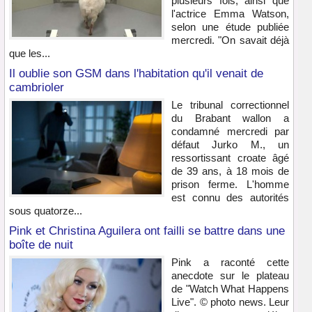
plusieurs fois, ainsi que
l'actrice Emma Watson,
selon une étude publiée
mercredi. "On savait déjà
que les...
Il oublie son GSM dans l'habitation qu'il venait de
cambrioler
Le tribunal correctionnel
du Brabant wallon a
condamné mercredi par
défaut Jurko M., un
ressortissant croate âgé
de 39 ans, à 18 mois de
prison ferme. L'homme
est connu des autorités
sous quatorze...
Pink et Christina Aguilera ont failli se battre dans une
boîte de nuit
Pink a raconté cette
anecdote sur le plateau
de "Watch What Happens
Live". © photo news. Leur