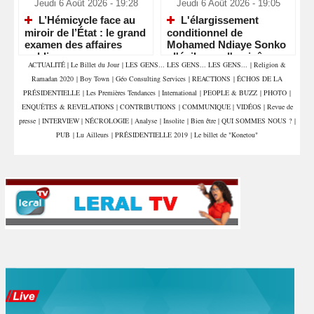
Jeudi 6 Août 2026 - 19:28
Jeudi 6 Août 2026 - 19:05
L’Hémicycle face au
L'élargissement
miroir de l’État : le grand
conditionnel de
examen des affaires
Mohamed Ndiaye Sonko
publiques
: l'épilogue d'un jeûne
ACTUALITÉ
|
Le Billet du Jour
|
LES GENS... LES GENS... LES GENS...
|
Religion &
contestataire
Ramadan 2020
|
Boy Town
|
Géo Consulting Services
|
REACTIONS
|
ÉCHOS DE LA
PRÉSIDENTIELLE
|
Les Premières Tendances
|
International
|
PEOPLE & BUZZ
|
PHOTO
|
ENQUÊTES & REVELATIONS
|
CONTRIBUTIONS
|
COMMUNIQUE
|
VIDÉOS
|
Revue de
presse
|
INTERVIEW
|
NÉCROLOGIE
|
Analyse
|
Insolite
|
Bien être
|
QUI SOMMES NOUS ?
|
PUB
|
Lu Ailleurs
|
PRÉSIDENTIELLE 2019
|
Le billet de "Konetou"