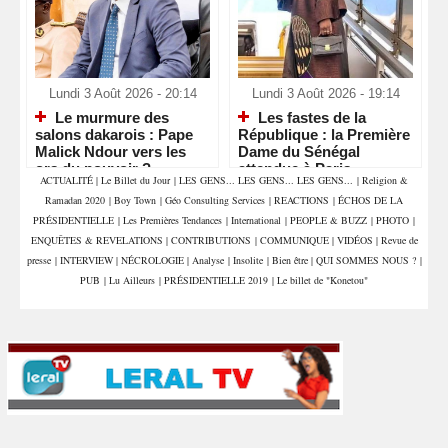
Lundi 3 Août 2026 - 20:14
Lundi 3 Août 2026 - 19:14
Le murmure des
Les fastes de la
salons dakarois : Pape
République : la Première
Malick Ndour vers les
Dame du Sénégal
ors du pouvoir ?
attendue à Paris
ACTUALITÉ
|
Le Billet du Jour
|
LES GENS... LES GENS... LES GENS...
|
Religion &
Ramadan 2020
|
Boy Town
|
Géo Consulting Services
|
REACTIONS
|
ÉCHOS DE LA
PRÉSIDENTIELLE
|
Les Premières Tendances
|
International
|
PEOPLE & BUZZ
|
PHOTO
|
ENQUÊTES & REVELATIONS
|
CONTRIBUTIONS
|
COMMUNIQUE
|
VIDÉOS
|
Revue de
presse
|
INTERVIEW
|
NÉCROLOGIE
|
Analyse
|
Insolite
|
Bien être
|
QUI SOMMES NOUS ?
|
PUB
|
Lu Ailleurs
|
PRÉSIDENTIELLE 2019
|
Le billet de "Konetou"