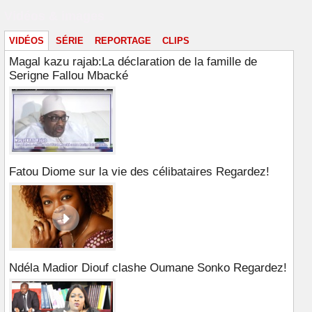
Vidéos & images
VIDÉOS
SÉRIE
REPORTAGE
CLIPS
Magal kazu rajab:La déclaration de la famille de
Serigne Fallou Mbacké
Fatou Diome sur la vie des célibataires Regardez!
Ndéla Madior Diouf clashe Oumane Sonko Regardez!