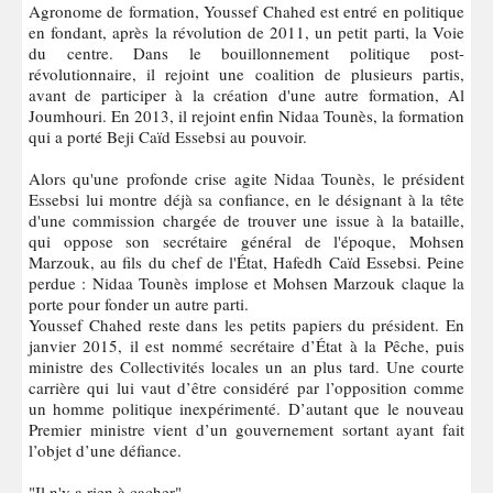
Agronome de formation, Youssef Chahed est entré en politique
en fondant, après la révolution de 2011, un petit parti, la Voie
du centre. Dans le bouillonnement politique post-
révolutionnaire, il rejoint une coalition de plusieurs partis,
avant de participer à la création d'une autre formation, Al
Joumhouri. En 2013, il rejoint enfin Nidaa Tounès, la formation
qui a porté Beji Caïd Essebsi au pouvoir.
Alors qu'une profonde crise agite Nidaa Tounès, le président
Essebsi lui montre déjà sa confiance, en le désignant à la tête
d'une commission chargée de trouver une issue à la bataille,
qui oppose son secrétaire général de l'époque, Mohsen
Marzouk, au fils du chef de l'État, Hafedh Caïd Essebsi. Peine
perdue : Nidaa Tounès implose et Mohsen Marzouk claque la
porte pour fonder un autre parti.
Youssef Chahed reste dans les petits papiers du président. En
janvier 2015, il est nommé secrétaire d’État à la Pêche, puis
ministre des Collectivités locales un an plus tard. Une courte
carrière qui lui vaut d’être considéré par l’opposition comme
un homme politique inexpérimenté. D’autant que le nouveau
Premier ministre vient d’un gouvernement sortant ayant fait
l’objet d’une défiance.
"Il n'y a rien à cacher"