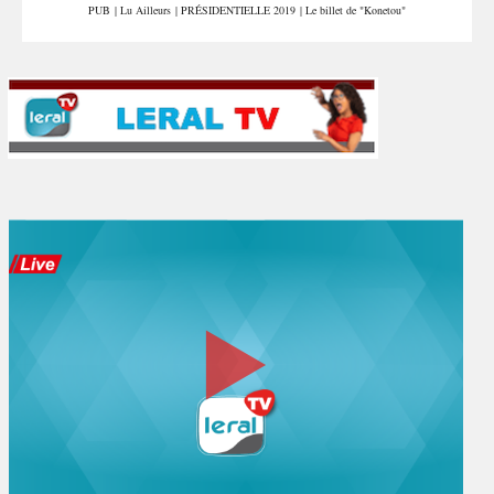
PUB
|
Lu Ailleurs
|
PRÉSIDENTIELLE 2019
|
Le billet de "Konetou"