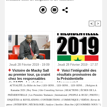
<
>
Recommandé Pour Vous
Jeudi 28 Février 2019 - 19:09
Jeudi 28 Février 2019 - 17:37
​Victoire de Macky Sall
Voici l'intégralité des
au premier tour, ça craint
résultats provisoires de
chez les responsables
la Présidentielle
de l’APR - Le chef va
(documents)
ACTUALITÉ
|
Le Billet du Jour
|
LES GENS... LES GENS... LES GENS...
|
Religion &
nettoyer les écuries
Ramadan 2020
|
Boy Town
|
Géo Consulting Services
|
REACTIONS
|
ÉCHOS DE LA
d’Augias
PRÉSIDENTIELLE
|
Les Premières Tendances
|
International
|
PEOPLE & BUZZ
|
PHOTO
|
ENQUÊTES & REVELATIONS
|
CONTRIBUTIONS
|
COMMUNIQUE
|
VIDÉOS
|
Revue de
presse
|
INTERVIEW
|
NÉCROLOGIE
|
Analyse
|
Insolite
|
Bien être
|
QUI SOMMES NOUS ?
|