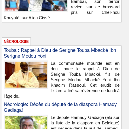
Bambali, son terroir
revient sur ce brassard
pris sur Cheikhou
Kouyaté, sur Aliou Cissé...
NÉCROLOGIE
Touba : Rappel à Dieu de Serigne Touba Mbacké Ibn
Serigne Modou Yoni
La communauté mouride est en
deuil, avec le rappel à Dieu de
Serigne Touba Mbacké, fils de
Serigne Modou Mbacké Yoni Ibn
Khadim Rassoul. Cet érudit de
l'islam a tiré sa révérence ce lundi à
l'âge de...
Nécrologie: Décès du député de la diaspora Hamady
Gadiaga!
Le député Hamady Gadiaga (élu sur
la liste de la diaspora en Belgique)
est décédé dans la nuit de samedi