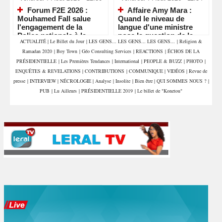
Forum F2E 2026 :
Affaire Amy Mara :
Mouhamed Fall salue
Quand le niveau de
l'engagement de la
langue d'une ministre
Police nationale à la
pose la question de la
ACTUALITÉ
|
Le Billet du Jour
|
LES GENS... LES GENS... LES GENS...
|
Religion &
veille d'un rendez-vous
compétence et de la
Ramadan 2020
|
Boy Town
|
Géo Consulting Services
|
REACTIONS
|
ÉCHOS DE LA
économique majeur
crédibilité de l'État
PRÉSIDENTIELLE
|
Les Premières Tendances
|
International
|
PEOPLE & BUZZ
|
PHOTO
|
ENQUÊTES & REVELATIONS
|
CONTRIBUTIONS
|
COMMUNIQUE
|
VIDÉOS
|
Revue de
presse
|
INTERVIEW
|
NÉCROLOGIE
|
Analyse
|
Insolite
|
Bien être
|
QUI SOMMES NOUS ?
|
PUB
|
Lu Ailleurs
|
PRÉSIDENTIELLE 2019
|
Le billet de "Konetou"