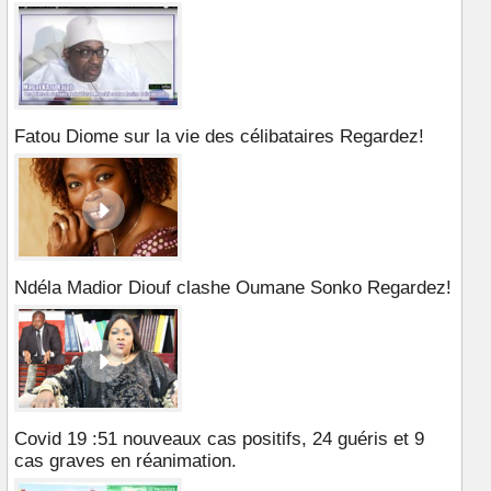
Fatou Diome sur la vie des célibataires Regardez!
Ndéla Madior Diouf clashe Oumane Sonko Regardez!
Covid 19 :51 nouveaux cas positifs, 24 guéris et 9
cas graves en réanimation.