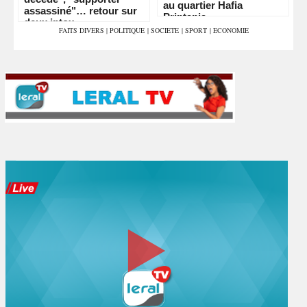
au quartier Hafia
assassiné"… retour sur
Printania
deux intox
FAITS DIVERS
|
POLITIQUE
|
SOCIETE
|
SPORT
|
ECONOMIE