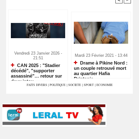
Recommandé Pour Vous
Vendredi 23 Janvier 2026 -
Mardi 23 Février 2021 - 13:44
21:51
Drame à Pikine Nord :
CAN 2025 : "Stadier
un couple retrouvé mort
décédé", "supporter
au quartier Hafia
assassiné"… retour sur
Printania
deux intox
FAITS DIVERS
|
POLITIQUE
|
SOCIETE
|
SPORT
|
ECONOMIE