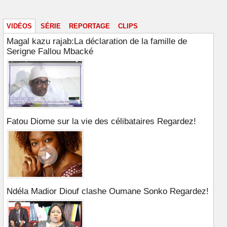
Vidéos & images
VIDÉOS
SÉRIE
REPORTAGE
CLIPS
Magal kazu rajab:La déclaration de la famille de
Serigne Fallou Mbacké
Fatou Diome sur la vie des célibataires Regardez!
Ndéla Madior Diouf clashe Oumane Sonko Regardez!