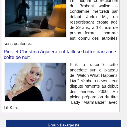
Le tribunal correctionnel
du Brabant wallon a
condamné mercredi par
défaut Jurko M., un
ressortissant croate âgé
de 39 ans, à 18 mois de
prison ferme. L'homme
est connu des autorités
sous quatorze...
Pink et Christina Aguilera ont failli se battre dans une
boîte de nuit
Pink a raconté cette
anecdote sur le plateau
de "Watch What Happens
Live". © photo news. Leur
dispute remonte au début
des années 2000. En
pleine préparation du titre
"Lady Marmalade" avec
Lil' Kim...
Group Dakarposte