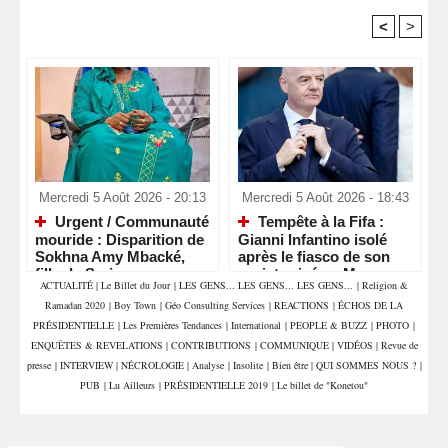
<
>
Recommandé Pour Vous
Mercredi 5 Août 2026 - 20:13
Mercredi 5 Août 2026 - 18:43
Urgent / Communauté
Tempête à la Fifa :
mouride : Disparition de
Gianni Infantino isolé
Sokhna Amy Mbacké,
après le fiasco de son
fille de Serigne
projet privé au Maroc
ACTUALITÉ
|
Le Billet du Jour
|
LES GENS... LES GENS... LES GENS...
|
Religion &
Mountakha Mbacké
Ramadan 2020
|
Boy Town
|
Géo Consulting Services
|
REACTIONS
|
ÉCHOS DE LA
PRÉSIDENTIELLE
|
Les Premières Tendances
|
International
|
PEOPLE & BUZZ
|
PHOTO
|
ENQUÊTES & REVELATIONS
|
CONTRIBUTIONS
|
COMMUNIQUE
|
VIDÉOS
|
Revue de
presse
|
INTERVIEW
|
NÉCROLOGIE
|
Analyse
|
Insolite
|
Bien être
|
QUI SOMMES NOUS ?
|
PUB
|
Lu Ailleurs
|
PRÉSIDENTIELLE 2019
|
Le billet de "Konetou"