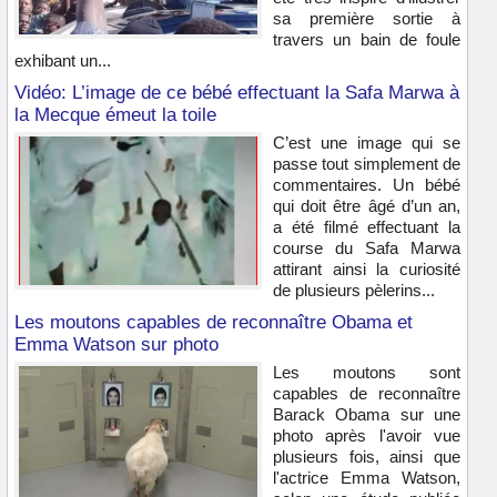
sa première sortie à
travers un bain de foule
exhibant un...
Vidéo: L’image de ce bébé effectuant la Safa Marwa à
la Mecque émeut la toile
C’est une image qui se
passe tout simplement de
commentaires. Un bébé
qui doit être âgé d’un an,
a été filmé effectuant la
course du Safa Marwa
attirant ainsi la curiosité
de plusieurs pèlerins...
Les moutons capables de reconnaître Obama et
Emma Watson sur photo
Les moutons sont
capables de reconnaître
Barack Obama sur une
photo après l'avoir vue
plusieurs fois, ainsi que
l'actrice Emma Watson,