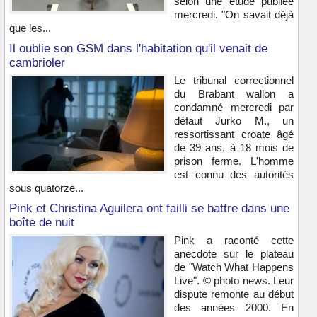
selon une étude publiée
mercredi. "On savait déjà
que les...
Il oublie son GSM dans l'habitation qu'il venait de
cambrioler
Le tribunal correctionnel
du Brabant wallon a
condamné mercredi par
défaut Jurko M., un
ressortissant croate âgé
de 39 ans, à 18 mois de
prison ferme. L'homme
est connu des autorités
sous quatorze...
Pink et Christina Aguilera ont failli se battre dans une
boîte de nuit
Pink a raconté cette
anecdote sur le plateau
de "Watch What Happens
Live". © photo news. Leur
dispute remonte au début
des années 2000. En