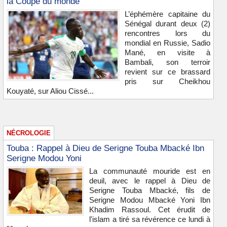
la Coupe du monde
L’éphémère capitaine du
Sénégal durant deux (2)
rencontres lors du
mondial en Russie, Sadio
Mané, en visite à
Bambali, son terroir
revient sur ce brassard
pris sur Cheikhou
Kouyaté, sur Aliou Cissé...
NÉCROLOGIE
Touba : Rappel à Dieu de Serigne Touba Mbacké Ibn
Serigne Modou Yoni
La communauté mouride est en
deuil, avec le rappel à Dieu de
Serigne Touba Mbacké, fils de
Serigne Modou Mbacké Yoni Ibn
Khadim Rassoul. Cet érudit de
l'islam a tiré sa révérence ce lundi à