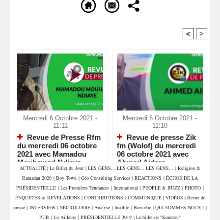
<
>
Recommandé Pour Vous
Mercredi 6 Octobre 2021 -
Mercredi 6 Octobre 2021 -
11:11
11:10
Revue de Presse Rfm
Revue de presse Zik
du mercredi 06 octobre
fm (Wolof) du mercredi
2021 avec Mamadou
06 octobre 2021 avec
Mouhamed Ndiaye
Ahmed Aidara
ACTUALITÉ
|
Le Billet du Jour
|
LES GENS... LES GENS... LES GENS...
|
Religion &
Ramadan 2020
|
Boy Town
|
Géo Consulting Services
|
REACTIONS
|
ÉCHOS DE LA
PRÉSIDENTIELLE
|
Les Premières Tendances
|
International
|
PEOPLE & BUZZ
|
PHOTO
|
ENQUÊTES & REVELATIONS
|
CONTRIBUTIONS
|
COMMUNIQUE
|
VIDÉOS
|
Revue de
presse
|
INTERVIEW
|
NÉCROLOGIE
|
Analyse
|
Insolite
|
Bien être
|
QUI SOMMES NOUS ?
|
PUB
|
Lu Ailleurs
|
PRÉSIDENTIELLE 2019
|
Le billet de "Konetou"