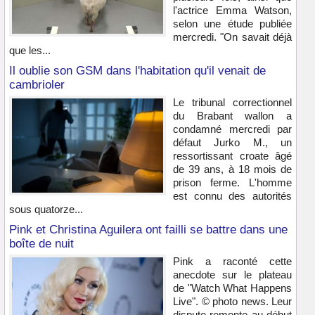
l'actrice Emma Watson,
selon une étude publiée
mercredi. "On savait déjà
que les...
Il oublie son GSM dans l'habitation qu'il venait de
cambrioler
Le tribunal correctionnel
du Brabant wallon a
condamné mercredi par
défaut Jurko M., un
ressortissant croate âgé
de 39 ans, à 18 mois de
prison ferme. L'homme
est connu des autorités
sous quatorze...
Pink et Christina Aguilera ont failli se battre dans une
boîte de nuit
Pink a raconté cette
anecdote sur le plateau
de "Watch What Happens
Live". © photo news. Leur
dispute remonte au début