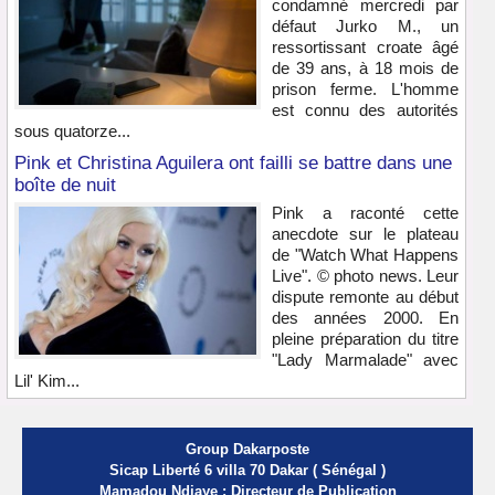
condamné mercredi par
défaut Jurko M., un
ressortissant croate âgé
de 39 ans, à 18 mois de
prison ferme. L'homme
est connu des autorités
sous quatorze...
Pink et Christina Aguilera ont failli se battre dans une
boîte de nuit
Pink a raconté cette
anecdote sur le plateau
de "Watch What Happens
Live". © photo news. Leur
dispute remonte au début
des années 2000. En
pleine préparation du titre
"Lady Marmalade" avec
Lil' Kim...
Group Dakarposte
Sicap Liberté 6 villa 70 Dakar ( Sénégal )
Mamadou Ndiaye : Directeur de Publication