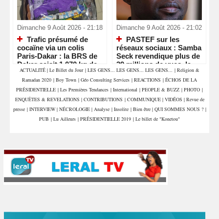
Dimanche 9 Août 2026 - 21:18
Dimanche 9 Août 2026 - 21:02
Trafic présumé de
PASTEF sur les
cocaïne via un colis
réseaux sociaux : Samba
Paris-Dakar : la BRS de
Seck revendique plus de
Dakar saisit 1,070 kg de
39 millions de vues, la «
ACTUALITÉ
|
Le Billet du Jour
|
LES GENS... LES GENS... LES GENS...
|
Religion &
drogue et interpelle deux
machine » numérique de
Ramadan 2020
|
Boy Town
|
Géo Consulting Services
|
REACTIONS
|
ÉCHOS DE LA
commerçants
Sonko en pleine
accélération
PRÉSIDENTIELLE
|
Les Premières Tendances
|
International
|
PEOPLE & BUZZ
|
PHOTO
|
ENQUÊTES & REVELATIONS
|
CONTRIBUTIONS
|
COMMUNIQUE
|
VIDÉOS
|
Revue de
presse
|
INTERVIEW
|
NÉCROLOGIE
|
Analyse
|
Insolite
|
Bien être
|
QUI SOMMES NOUS ?
|
PUB
|
Lu Ailleurs
|
PRÉSIDENTIELLE 2019
|
Le billet de "Konetou"