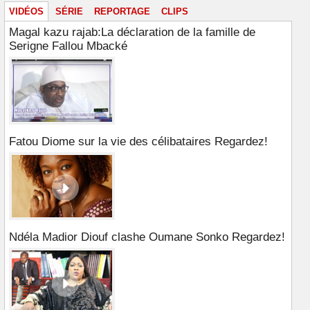
VIDÉOS
SÉRIE
REPORTAGE
CLIPS
Magal kazu rajab:La déclaration de la famille de
Serigne Fallou Mbacké
Fatou Diome sur la vie des célibataires Regardez!
Ndéla Madior Diouf clashe Oumane Sonko Regardez!