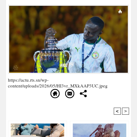
https://actu.rts.sn/wp-
content/uploads/2026/05/HI3vr_MXkAAP3UC.jpeg
<
>
Recommandé Pour Vous