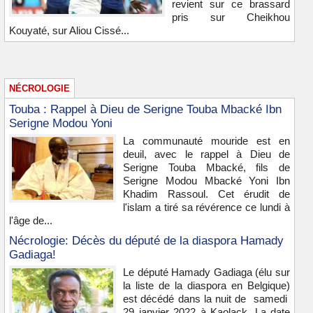
revient sur ce brassard
pris sur Cheikhou
Kouyaté, sur Aliou Cissé...
NÉCROLOGIE
Touba : Rappel à Dieu de Serigne Touba Mbacké Ibn
Serigne Modou Yoni
La communauté mouride est en
deuil, avec le rappel à Dieu de
Serigne Touba Mbacké, fils de
Serigne Modou Mbacké Yoni Ibn
Khadim Rassoul. Cet érudit de
l'islam a tiré sa révérence ce lundi à
l'âge de...
Nécrologie: Décès du député de la diaspora Hamady
Gadiaga!
Le député Hamady Gadiaga (élu sur
la liste de la diaspora en Belgique)
est décédé dans la nuit de samedi
29 janvier 2022 à Kaolack .La date