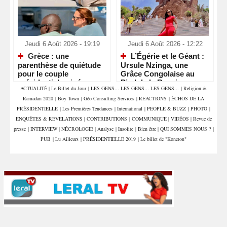
Jeudi 6 Août 2026 - 19:19
Jeudi 6 Août 2026 - 12:22
Grèce : une
L’Égérie et le Géant :
parenthèse de quiétude
Ursule Nzinga, une
pour le couple
Grâce Congolaise au
présidentiel guinéen
Pied de la Renaissance
ACTUALITÉ
|
Le Billet du Jour
|
LES GENS... LES GENS... LES GENS...
|
Religion &
Africaine
Ramadan 2020
|
Boy Town
|
Géo Consulting Services
|
REACTIONS
|
ÉCHOS DE LA
PRÉSIDENTIELLE
|
Les Premières Tendances
|
International
|
PEOPLE & BUZZ
|
PHOTO
|
ENQUÊTES & REVELATIONS
|
CONTRIBUTIONS
|
COMMUNIQUE
|
VIDÉOS
|
Revue de
presse
|
INTERVIEW
|
NÉCROLOGIE
|
Analyse
|
Insolite
|
Bien être
|
QUI SOMMES NOUS ?
|
PUB
|
Lu Ailleurs
|
PRÉSIDENTIELLE 2019
|
Le billet de "Konetou"