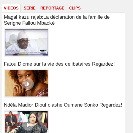
VIDÉOS
SÉRIE
REPORTAGE
CLIPS
Magal kazu rajab:La déclaration de la famille de
Serigne Fallou Mbacké
Fatou Diome sur la vie des célibataires Regardez!
Ndéla Madior Diouf clashe Oumane Sonko Regardez!