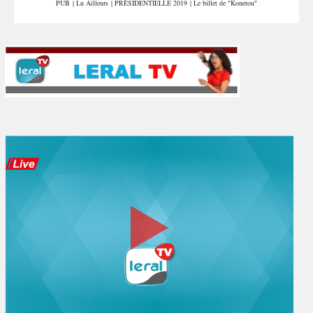
PUB
|
Lu Ailleurs
|
PRÉSIDENTIELLE 2019
|
Le billet de "Konetou"