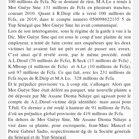
100 millions de Fcfa. Ne se doutant de rien, M.A.Lo a remis à
Mor Guèye Sine 131 millions de Fcfa en plusieurs tranches,
courant 2010. Quant à R.Diop elle a versé 100 millions de
Fcfa, en 2019, dans le compte numéro 050098622135 5 de
Yup Sénégal que Mor Guèye Sine lui avait communiqué.
Lors de son interrogatoire, sous le régime de la garde à vue à la
Dic, Mor Guèye Sine qui est sous le coup d’une plainte de son
employeur, a tenté de faire croire aux enquêteurs que les deux
victimes lui avaient fait un prêt avant de passer aux aveux.
C’est ainsi qu’il révélé avoir, par le même procédé, roulé
A.L.Diouf (70 millions de Fcfa), B.Seck (13 millions de Fcfa) ,
K.Mboup (4 millions de Fcfa) et A.Lo (10 millions de Fcfa),
soit 97 millions de Fcfa. Ce qui fait, avec les 231 millions de
Fcfa reçus de R.Diop et M.A Lo, 328 millions de Fcfa.
Et le préjudice provisoire va, à coup sûr, s’allonger. Alors que
Mor Guèye Sine était déféré au parquet, une nouvelle plainte a
été déposée par Me Assane Dioma Ndiaye qui agissait pour le
compte de A.L.Diouf-victime déjà identifiée- mais aussi pour
T.Fall. Ce dernier a été roulé à hauteur de 91 millions de Fcfa,
d’où un préjudice global provisoire de 419 millions de Fcfa.
En dehors de Mor Guèye Sine, Me Assane Dioma Ndiaye a
visé dans sa plainte, pour escroquerie, Jean-Marc Mancel et
Pierre Gabriel Sadio, respectivement dg de la Société générale
du Sénégal et de Yup Sénégal.