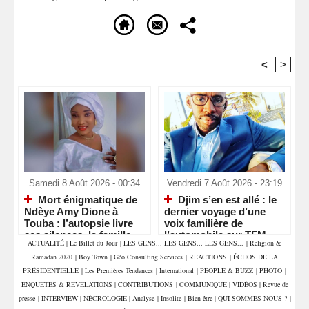
<
>
Recommandé Pour Vous
Samedi 8 Août 2026 - 00:34
Vendredi 7 Août 2026 - 23:19
Mort énigmatique de
Djim s’en est allé : le
Ndèye Amy Dione à
dernier voyage d’une
Touba : l’autopsie livre
voix familière de
ses silences, la famille
l’automobile sur TFM
ACTUALITÉ
|
Le Billet du Jour
|
LES GENS... LES GENS... LES GENS...
|
Religion &
attend la vérité
Ramadan 2020
|
Boy Town
|
Géo Consulting Services
|
REACTIONS
|
ÉCHOS DE LA
PRÉSIDENTIELLE
|
Les Premières Tendances
|
International
|
PEOPLE & BUZZ
|
PHOTO
|
ENQUÊTES & REVELATIONS
|
CONTRIBUTIONS
|
COMMUNIQUE
|
VIDÉOS
|
Revue de
presse
|
INTERVIEW
|
NÉCROLOGIE
|
Analyse
|
Insolite
|
Bien être
|
QUI SOMMES NOUS ?
|