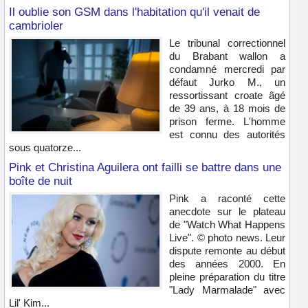
Il oublie son GSM dans l'habitation qu'il venait de
cambrioler
Le tribunal correctionnel
du Brabant wallon a
condamné mercredi par
défaut Jurko M., un
ressortissant croate âgé
de 39 ans, à 18 mois de
prison ferme. L'homme
est connu des autorités
sous quatorze...
Pink et Christina Aguilera ont failli se battre dans une
boîte de nuit
Pink a raconté cette
anecdote sur le plateau
de "Watch What Happens
Live". © photo news. Leur
dispute remonte au début
des années 2000. En
pleine préparation du titre
"Lady Marmalade" avec
Lil' Kim...