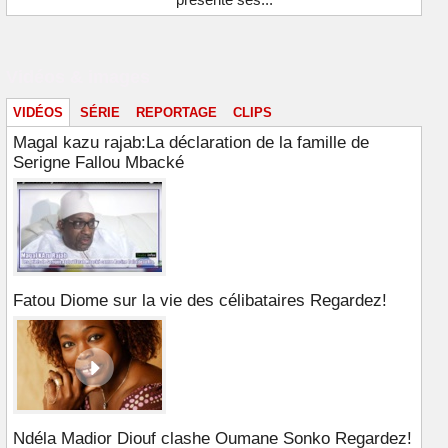
Vidéos & images
VIDÉOS
SÉRIE
REPORTAGE
CLIPS
Magal kazu rajab:La déclaration de la famille de
Serigne Fallou Mbacké
Fatou Diome sur la vie des célibataires Regardez!
Ndéla Madior Diouf clashe Oumane Sonko Regardez!