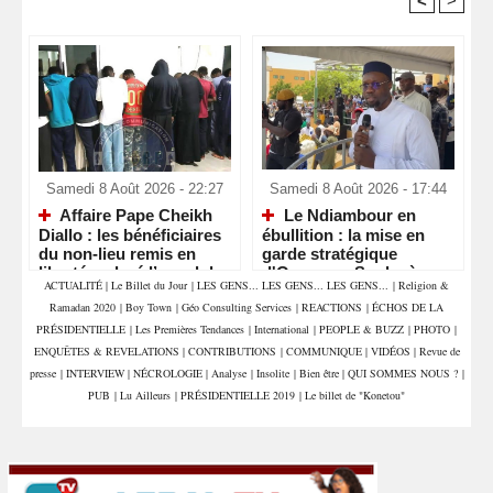
<
>
Recommandé Pour Vous
Samedi 8 Août 2026 - 22:27
Samedi 8 Août 2026 - 17:44
Affaire Pape Cheikh
Le Ndiambour en
Diallo : les bénéficiaires
ébullition : la mise en
du non-lieu remis en
garde stratégique
liberté malgré l’appel du
d'Ousmane Sonko à
ACTUALITÉ
|
Le Billet du Jour
|
LES GENS... LES GENS... LES GENS...
|
Religion &
parquet
Louga
Ramadan 2020
|
Boy Town
|
Géo Consulting Services
|
REACTIONS
|
ÉCHOS DE LA
PRÉSIDENTIELLE
|
Les Premières Tendances
|
International
|
PEOPLE & BUZZ
|
PHOTO
|
ENQUÊTES & REVELATIONS
|
CONTRIBUTIONS
|
COMMUNIQUE
|
VIDÉOS
|
Revue de
presse
|
INTERVIEW
|
NÉCROLOGIE
|
Analyse
|
Insolite
|
Bien être
|
QUI SOMMES NOUS ?
|
PUB
|
Lu Ailleurs
|
PRÉSIDENTIELLE 2019
|
Le billet de "Konetou"