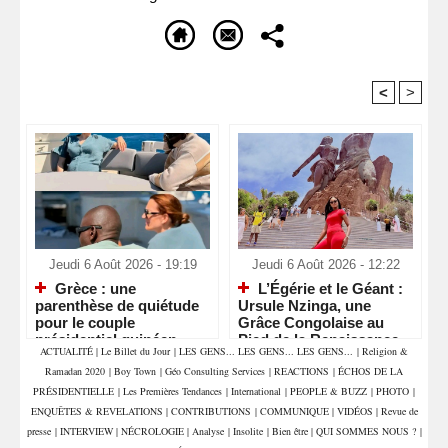
<
>
Recommandé Pour Vous
Jeudi 6 Août 2026 - 19:19
Jeudi 6 Août 2026 - 12:22
Grèce : une
L’Égérie et le Géant :
parenthèse de quiétude
Ursule Nzinga, une
pour le couple
Grâce Congolaise au
présidentiel guinéen
Pied de la Renaissance
ACTUALITÉ
|
Le Billet du Jour
|
LES GENS... LES GENS... LES GENS...
|
Religion &
Africaine
Ramadan 2020
|
Boy Town
|
Géo Consulting Services
|
REACTIONS
|
ÉCHOS DE LA
PRÉSIDENTIELLE
|
Les Premières Tendances
|
International
|
PEOPLE & BUZZ
|
PHOTO
|
ENQUÊTES & REVELATIONS
|
CONTRIBUTIONS
|
COMMUNIQUE
|
VIDÉOS
|
Revue de
presse
|
INTERVIEW
|
NÉCROLOGIE
|
Analyse
|
Insolite
|
Bien être
|
QUI SOMMES NOUS ?
|