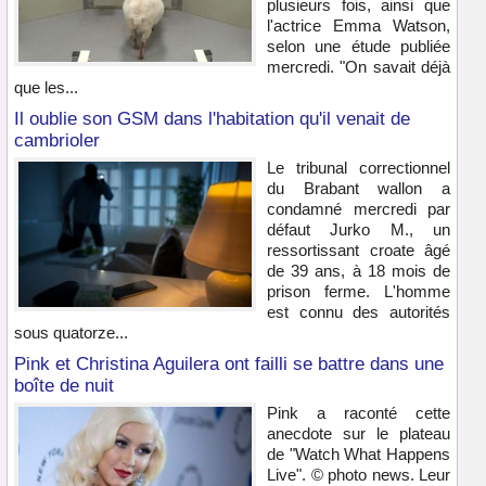
plusieurs fois, ainsi que
l'actrice Emma Watson,
selon une étude publiée
mercredi. "On savait déjà
que les...
Il oublie son GSM dans l'habitation qu'il venait de
cambrioler
Le tribunal correctionnel
du Brabant wallon a
condamné mercredi par
défaut Jurko M., un
ressortissant croate âgé
de 39 ans, à 18 mois de
prison ferme. L'homme
est connu des autorités
sous quatorze...
Pink et Christina Aguilera ont failli se battre dans une
boîte de nuit
Pink a raconté cette
anecdote sur le plateau
de "Watch What Happens
Live". © photo news. Leur