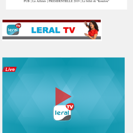
PUB
|
Lu Ailleurs
|
PRÉSIDENTIELLE 2019
|
Le billet de "Konetou"