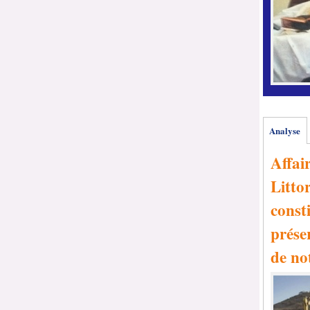
Analyse
Affai
Littor
consti
prése
de no