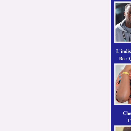
L'indi
Ba : 
Che
l