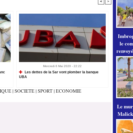
<
>
Imbrog
le con
renvoyé
Mercredi 6 Mai 2020 - 22:22
anc
Les dettes de la Sar vont plomber la banque
UBA
TIQUE
|
SOCIETE
|
SPORT
|
ECONOMIE
Le mur
Malick