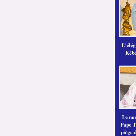
L'élé
Kébé,
Le no
Pape Th
piège 