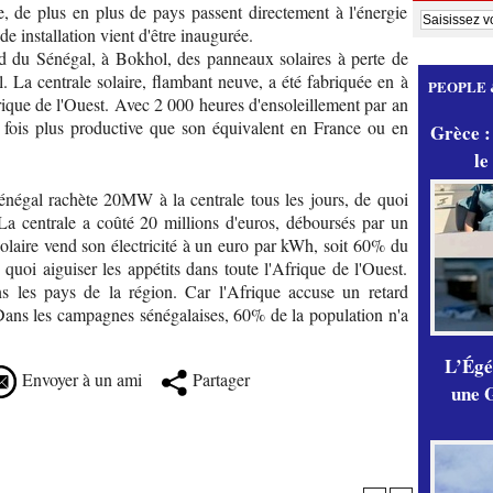
e, de plus en plus de pays passent directement à l'énergie
e installation vient d'être inaugurée.
ord du Sénégal, à Bokhol, des panneaux solaires à perte de
ll. La centrale solaire, flambant neuve, a été fabriquée en à
PEOPLE 
rique de l'Ouest. Avec 2 000 heures d'ensoleillement par an
ux fois plus productive que son équivalent en France ou en
Grèce :
le
énégal rachète 20MW à la centrale tous les jours, de quoi
La centrale a coûté 20 millions d'euros, déboursés par un
solaire vend son électricité à un euro par kWh, soit 60% du
 quoi aiguiser les appétits dans toute l'Afrique de l'Ouest.
ns les pays de la région. Car l'Afrique accuse un retard
. Dans les campagnes sénégalaises, 60% de la population n'a
L’Égér
Envoyer à un ami
Partager
une G