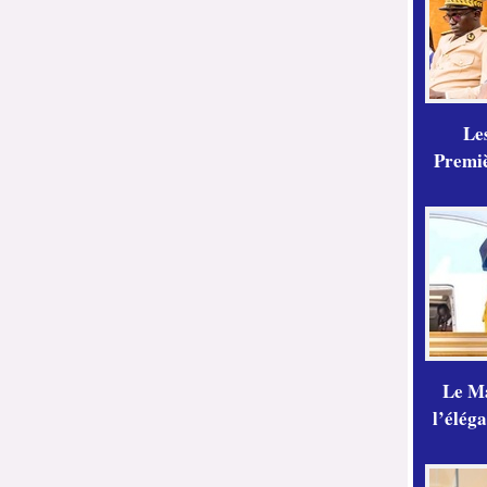
Les
Premiè
Le Ma
l’élég