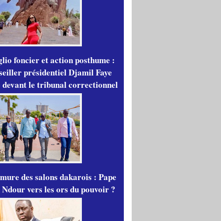
lio foncier et action posthume :
seiller présidentiel Djamil Faye
 devant le tribunal correctionnel
mure des salons dakarois : Pape
 Ndour vers les ors du pouvoir ?