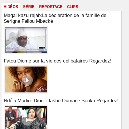
VIDÉOS
SÉRIE
REPORTAGE
CLIPS
Magal kazu rajab:La déclaration de la famille de
Serigne Fallou Mbacké
Fatou Diome sur la vie des célibataires Regardez!
Ndéla Madior Diouf clashe Oumane Sonko Regardez!