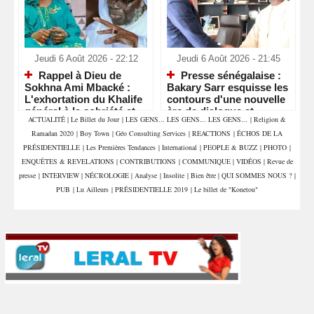
Jeudi 6 Août 2026 - 22:12
Jeudi 6 Août 2026 - 21:45
Rappel à Dieu de
Presse sénégalaise :
Sokhna Ami Mbacké :
Bakary Sarr esquisse les
L'exhortation du Khalife
contours d'une nouvelle
général à la sobriété et
ère de dialogue et
ACTUALITÉ
|
Le Billet du Jour
|
LES GENS... LES GENS... LES GENS...
|
Religion &
aux invocations
annonce d'importantes
Ramadan 2020
|
Boy Town
|
Géo Consulting Services
|
REACTIONS
|
ÉCHOS DE LA
réformes
PRÉSIDENTIELLE
|
Les Premières Tendances
|
International
|
PEOPLE & BUZZ
|
PHOTO
|
ENQUÊTES & REVELATIONS
|
CONTRIBUTIONS
|
COMMUNIQUE
|
VIDÉOS
|
Revue de
presse
|
INTERVIEW
|
NÉCROLOGIE
|
Analyse
|
Insolite
|
Bien être
|
QUI SOMMES NOUS ?
|
PUB
|
Lu Ailleurs
|
PRÉSIDENTIELLE 2019
|
Le billet de "Konetou"