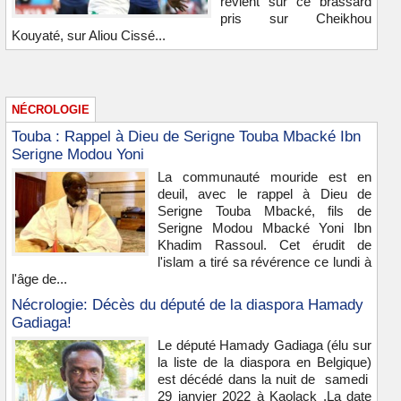
revient sur ce brassard
pris sur Cheikhou
Kouyaté, sur Aliou Cissé...
NÉCROLOGIE
Touba : Rappel à Dieu de Serigne Touba Mbacké Ibn
Serigne Modou Yoni
La communauté mouride est en
deuil, avec le rappel à Dieu de
Serigne Touba Mbacké, fils de
Serigne Modou Mbacké Yoni Ibn
Khadim Rassoul. Cet érudit de
l'islam a tiré sa révérence ce lundi à
l'âge de...
Nécrologie: Décès du député de la diaspora Hamady
Gadiaga!
Le député Hamady Gadiaga (élu sur
la liste de la diaspora en Belgique)
est décédé dans la nuit de samedi
29 janvier 2022 à Kaolack .La date