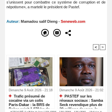
s’unissent pour combattre ce système de corruption et de
népotisme», a martelé le président de Pastef.
Auteur:
Mamadou salif Dieng -
Seneweb.com
<
>
Recommandé Pour Vous
Dimanche 9 Août 2026 - 21:18
Dimanche 9 Août 2026 - 21:02
Trafic présumé de
PASTEF sur les
cocaïne via un colis
réseaux sociaux : Samba
Paris-Dakar : la BRS de
Seck revendique plus de
Dakar saisit 1,070 kg de
39 millions de vues, la «
ACTUALITÉ
|
Le Billet du Jour
|
LES GENS... LES GENS... LES GENS...
|
Religion &