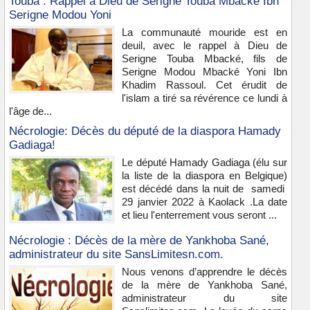
Touba : Rappel à Dieu de Serigne Touba Mbacké Ibn
Serigne Modou Yoni
La communauté mouride est en
deuil, avec le rappel à Dieu de
Serigne Touba Mbacké, fils de
Serigne Modou Mbacké Yoni Ibn
Khadim Rassoul. Cet érudit de
l'islam a tiré sa révérence ce lundi à
l'âge de...
Nécrologie: Décès du député de la diaspora Hamady
Gadiaga!
Le député Hamady Gadiaga (élu sur
la liste de la diaspora en Belgique)
est décédé dans la nuit de samedi
29 janvier 2022 à Kaolack .La date
et lieu l'enterrement vous seront ...
Nécrologie : Décès de la mère de Yankhoba Sané,
administrateur du site SansLimitesn.com.
Nous venons d’apprendre le décès
de la mère de Yankhoba Sané,
administrateur du site