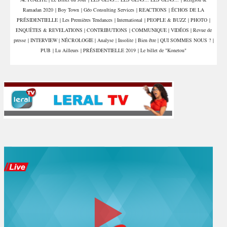
drogue et interpelle deux
machine » numérique de
Ramadan 2020
|
Boy Town
|
Géo Consulting Services
|
REACTIONS
|
ÉCHOS DE LA
commerçants
Sonko en pleine
accélération
PRÉSIDENTIELLE
|
Les Premières Tendances
|
International
|
PEOPLE & BUZZ
|
PHOTO
|
ENQUÊTES & REVELATIONS
|
CONTRIBUTIONS
|
COMMUNIQUE
|
VIDÉOS
|
Revue de
presse
|
INTERVIEW
|
NÉCROLOGIE
|
Analyse
|
Insolite
|
Bien être
|
QUI SOMMES NOUS ?
|
PUB
|
Lu Ailleurs
|
PRÉSIDENTIELLE 2019
|
Le billet de "Konetou"