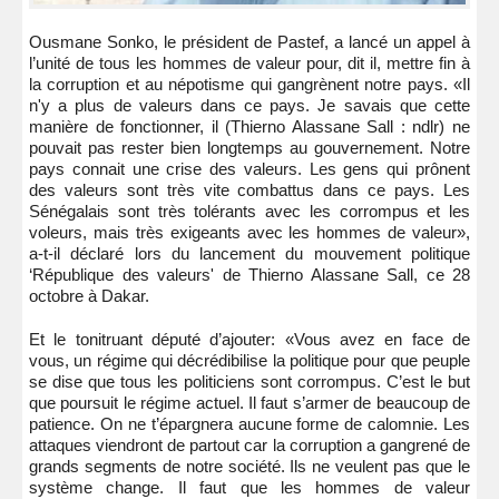
Ousmane Sonko, le président de Pastef, a lancé un appel à
l’unité de tous les hommes de valeur pour, dit il, mettre fin à
la corruption et au népotisme qui gangrènent notre pays. «Il
n'y a plus de valeurs dans ce pays. Je savais que cette
manière de fonctionner, il (Thierno Alassane Sall : ndlr) ne
pouvait pas rester bien longtemps au gouvernement. Notre
pays connait une crise des valeurs. Les gens qui prônent
des valeurs sont très vite combattus dans ce pays. Les
Sénégalais sont très tolérants avec les corrompus et les
voleurs, mais très exigeants avec les hommes de valeur»,
a-t-il déclaré lors du lancement du mouvement politique
‘République des valeurs' de Thierno Alassane Sall, ce 28
octobre à Dakar.
Et le tonitruant député d’ajouter: «Vous avez en face de
vous, un régime qui décrédibilise la politique pour que peuple
se dise que tous les politiciens sont corrompus. C’est le but
que poursuit le régime actuel. Il faut s’armer de beaucoup de
patience. On ne t’épargnera aucune forme de calomnie. Les
attaques viendront de partout car la corruption a gangrené de
grands segments de notre société. Ils ne veulent pas que le
système change. Il faut que les hommes de valeur