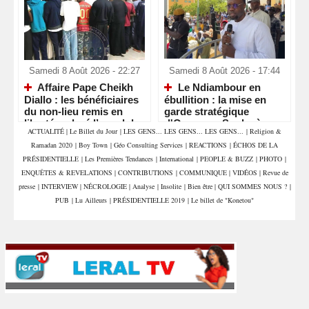
Samedi 8 Août 2026 - 22:27
Samedi 8 Août 2026 - 17:44
Affaire Pape Cheikh
Le Ndiambour en
Diallo : les bénéficiaires
ébullition : la mise en
du non-lieu remis en
garde stratégique
liberté malgré l’appel du
d'Ousmane Sonko à
ACTUALITÉ
|
Le Billet du Jour
|
LES GENS... LES GENS... LES GENS...
|
Religion &
parquet
Louga
Ramadan 2020
|
Boy Town
|
Géo Consulting Services
|
REACTIONS
|
ÉCHOS DE LA
PRÉSIDENTIELLE
|
Les Premières Tendances
|
International
|
PEOPLE & BUZZ
|
PHOTO
|
ENQUÊTES & REVELATIONS
|
CONTRIBUTIONS
|
COMMUNIQUE
|
VIDÉOS
|
Revue de
presse
|
INTERVIEW
|
NÉCROLOGIE
|
Analyse
|
Insolite
|
Bien être
|
QUI SOMMES NOUS ?
|
PUB
|
Lu Ailleurs
|
PRÉSIDENTIELLE 2019
|
Le billet de "Konetou"