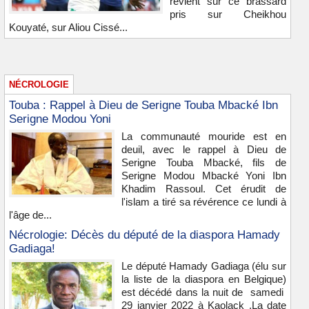
revient sur ce brassard
pris sur Cheikhou
Kouyaté, sur Aliou Cissé...
NÉCROLOGIE
Touba : Rappel à Dieu de Serigne Touba Mbacké Ibn
Serigne Modou Yoni
La communauté mouride est en
deuil, avec le rappel à Dieu de
Serigne Touba Mbacké, fils de
Serigne Modou Mbacké Yoni Ibn
Khadim Rassoul. Cet érudit de
l'islam a tiré sa révérence ce lundi à
l'âge de...
Nécrologie: Décès du député de la diaspora Hamady
Gadiaga!
Le député Hamady Gadiaga (élu sur
la liste de la diaspora en Belgique)
est décédé dans la nuit de samedi
29 janvier 2022 à Kaolack .La date