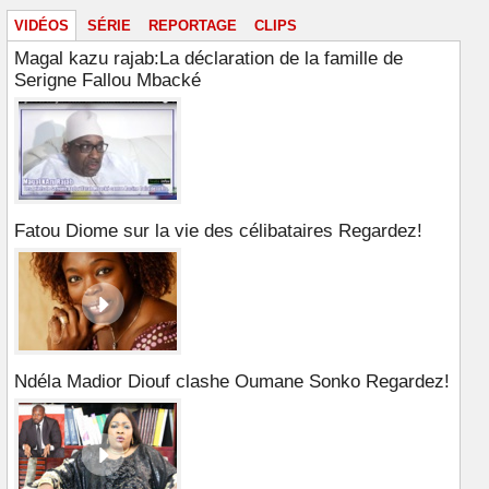
VIDÉOS
SÉRIE
REPORTAGE
CLIPS
Magal kazu rajab:La déclaration de la famille de
Serigne Fallou Mbacké
Fatou Diome sur la vie des célibataires Regardez!
Ndéla Madior Diouf clashe Oumane Sonko Regardez!