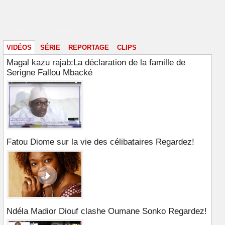
Vidéos & images
VIDÉOS
SÉRIE
REPORTAGE
CLIPS
Magal kazu rajab:La déclaration de la famille de
Serigne Fallou Mbacké
Fatou Diome sur la vie des célibataires Regardez!
Ndéla Madior Diouf clashe Oumane Sonko Regardez!