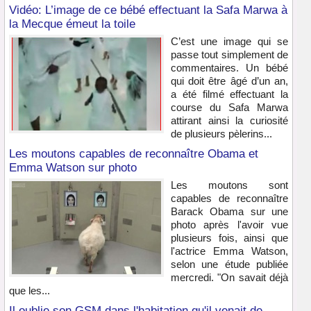
Vidéo: L’image de ce bébé effectuant la Safa Marwa à
la Mecque émeut la toile
C’est une image qui se
passe tout simplement de
commentaires. Un bébé
qui doit être âgé d’un an,
a été filmé effectuant la
course du Safa Marwa
attirant ainsi la curiosité
de plusieurs pèlerins...
Les moutons capables de reconnaître Obama et
Emma Watson sur photo
Les moutons sont
capables de reconnaître
Barack Obama sur une
photo après l'avoir vue
plusieurs fois, ainsi que
l'actrice Emma Watson,
selon une étude publiée
mercredi. "On savait déjà
que les...
Il oublie son GSM dans l'habitation qu'il venait de