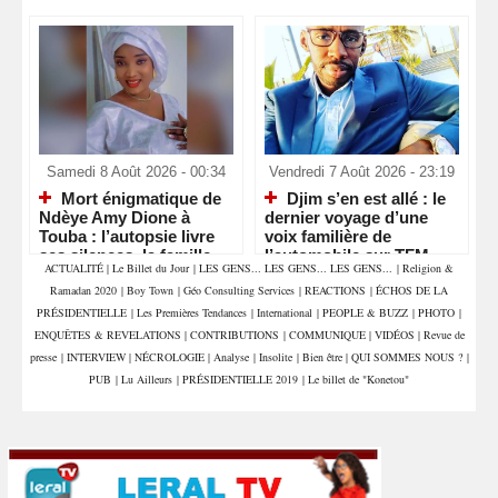
Samedi 8 Août 2026 - 00:34
Vendredi 7 Août 2026 - 23:19
Mort énigmatique de
Djim s’en est allé : le
Ndèye Amy Dione à
dernier voyage d’une
Touba : l’autopsie livre
voix familière de
ses silences, la famille
l’automobile sur TFM
ACTUALITÉ
|
Le Billet du Jour
|
LES GENS... LES GENS... LES GENS...
|
Religion &
attend la vérité
Ramadan 2020
|
Boy Town
|
Géo Consulting Services
|
REACTIONS
|
ÉCHOS DE LA
PRÉSIDENTIELLE
|
Les Premières Tendances
|
International
|
PEOPLE & BUZZ
|
PHOTO
|
ENQUÊTES & REVELATIONS
|
CONTRIBUTIONS
|
COMMUNIQUE
|
VIDÉOS
|
Revue de
presse
|
INTERVIEW
|
NÉCROLOGIE
|
Analyse
|
Insolite
|
Bien être
|
QUI SOMMES NOUS ?
|
PUB
|
Lu Ailleurs
|
PRÉSIDENTIELLE 2019
|
Le billet de "Konetou"