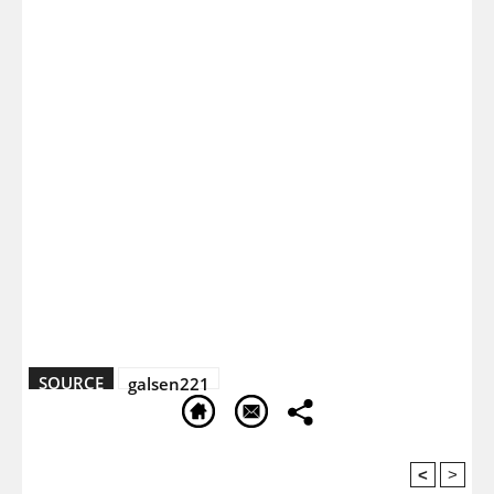
SOURCE
galsen221
<
>
Recommandé Pour Vous