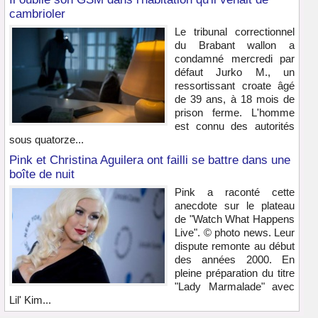
cambrioler
Le tribunal correctionnel
du Brabant wallon a
condamné mercredi par
défaut Jurko M., un
ressortissant croate âgé
de 39 ans, à 18 mois de
prison ferme. L'homme
est connu des autorités
sous quatorze...
Pink et Christina Aguilera ont failli se battre dans une
boîte de nuit
Pink a raconté cette
anecdote sur le plateau
de "Watch What Happens
Live". © photo news. Leur
dispute remonte au début
des années 2000. En
pleine préparation du titre
"Lady Marmalade" avec
Lil' Kim...