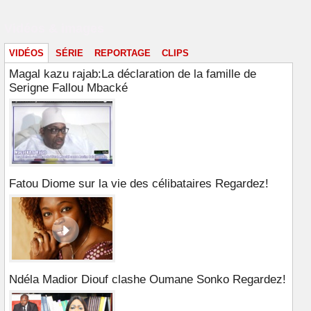
Vidéos & images
VIDÉOS
SÉRIE
REPORTAGE
CLIPS
Magal kazu rajab:La déclaration de la famille de
Serigne Fallou Mbacké
Fatou Diome sur la vie des célibataires Regardez!
Ndéla Madior Diouf clashe Oumane Sonko Regardez!