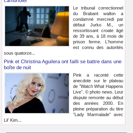
cambrioler
Le tribunal correctionnel
du Brabant wallon a
condamné mercredi par
défaut Jurko M., un
ressortissant croate âgé
de 39 ans, à 18 mois de
prison ferme. L'homme
est connu des autorités
sous quatorze...
Pink et Christina Aguilera ont failli se battre dans une
boîte de nuit
Pink a raconté cette
anecdote sur le plateau
de "Watch What Happens
Live". © photo news. Leur
dispute remonte au début
des années 2000. En
pleine préparation du titre
"Lady Marmalade" avec
Lil' Kim...