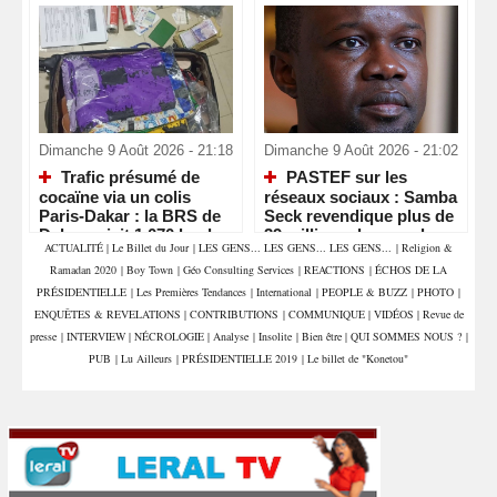
Dimanche 9 Août 2026 - 21:18
Dimanche 9 Août 2026 - 21:02
Trafic présumé de
PASTEF sur les
cocaïne via un colis
réseaux sociaux : Samba
Paris-Dakar : la BRS de
Seck revendique plus de
Dakar saisit 1,070 kg de
39 millions de vues, la «
ACTUALITÉ
|
Le Billet du Jour
|
LES GENS... LES GENS... LES GENS...
|
Religion &
drogue et interpelle deux
machine » numérique de
Ramadan 2020
|
Boy Town
|
Géo Consulting Services
|
REACTIONS
|
ÉCHOS DE LA
commerçants
Sonko en pleine
accélération
PRÉSIDENTIELLE
|
Les Premières Tendances
|
International
|
PEOPLE & BUZZ
|
PHOTO
|
ENQUÊTES & REVELATIONS
|
CONTRIBUTIONS
|
COMMUNIQUE
|
VIDÉOS
|
Revue de
presse
|
INTERVIEW
|
NÉCROLOGIE
|
Analyse
|
Insolite
|
Bien être
|
QUI SOMMES NOUS ?
|
PUB
|
Lu Ailleurs
|
PRÉSIDENTIELLE 2019
|
Le billet de "Konetou"