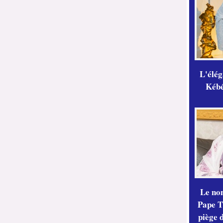
L'élé
Kébé,
Le no
Pape Th
piège 