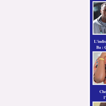
L'indi
Ba : 
Che
l