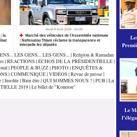
Jeudi 6 Août 2026 - 22:39
: la
Marché des véhicules de l'Assemblée nationale
Les
ébat
: Nafissatou Thiam réclame la transparence et
Premiè
interpelle les députés
ENS... LES GENS... LES GENS...
|
Religion & Ramadan
es
|
REACTIONS
|
ÉCHOS DE LA PRÉSIDENTIELLE
|
onal
|
PEOPLE & BUZZ
|
PHOTO
|
ENQUÊTES &
ONS
|
COMMUNIQUE
|
VIDÉOS
|
Revue de presse
|
e
|
Insolite
|
Bien être
|
QUI SOMMES NOUS ?
|
PUB
|
Lu
TIELLE 2019
|
Le billet de "Konetou"
Le Ma
l’élég