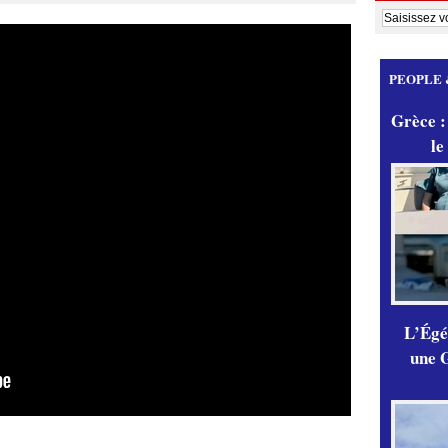
PEOPLE 
Grèce :
le
L’Égér
une G