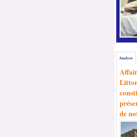
Analyse
Affai
Littor
consti
prése
de no