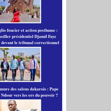
lio foncier et action posthume :
seiller présidentiel Djamil Faye
 devant le tribunal correctionnel
mure des salons dakarois : Pape
 Ndour vers les ors du pouvoir ?