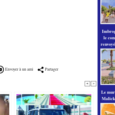
Imbrog
le con
renvoyé
Envoyer à un ami
Partager
<
>
Le mur
Malick