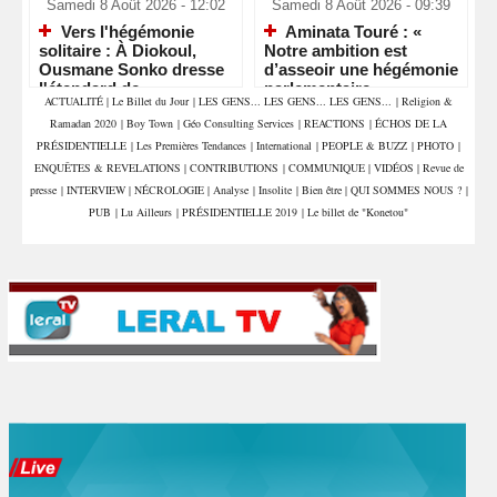
Samedi 8 Août 2026 - 12:02
Samedi 8 Août 2026 - 09:39
Vers l'hégémonie
Aminata Touré : «
solitaire : À Diokoul,
Notre ambition est
Ousmane Sonko dresse
d’asseoir une hégémonie
l'étendard de
parlementaire »
ACTUALITÉ
|
Le Billet du Jour
|
LES GENS... LES GENS... LES GENS...
|
Religion &
l'indépendance politique
Ramadan 2020
|
Boy Town
|
Géo Consulting Services
|
REACTIONS
|
ÉCHOS DE LA
PRÉSIDENTIELLE
|
Les Premières Tendances
|
International
|
PEOPLE & BUZZ
|
PHOTO
|
ENQUÊTES & REVELATIONS
|
CONTRIBUTIONS
|
COMMUNIQUE
|
VIDÉOS
|
Revue de
presse
|
INTERVIEW
|
NÉCROLOGIE
|
Analyse
|
Insolite
|
Bien être
|
QUI SOMMES NOUS ?
|
PUB
|
Lu Ailleurs
|
PRÉSIDENTIELLE 2019
|
Le billet de "Konetou"