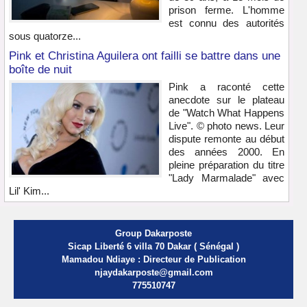
prison ferme. L'homme
est connu des autorités
sous quatorze...
Pink et Christina Aguilera ont failli se battre dans une
boîte de nuit
Pink a raconté cette
anecdote sur le plateau
de "Watch What Happens
Live". © photo news. Leur
dispute remonte au début
des années 2000. En
pleine préparation du titre
"Lady Marmalade" avec
Lil' Kim...
Group Dakarposte
Sicap Liberté 6 villa 70 Dakar ( Sénégal )
Mamadou Ndiaye : Directeur de Publication
njaydakarposte@gmail.com
775510747