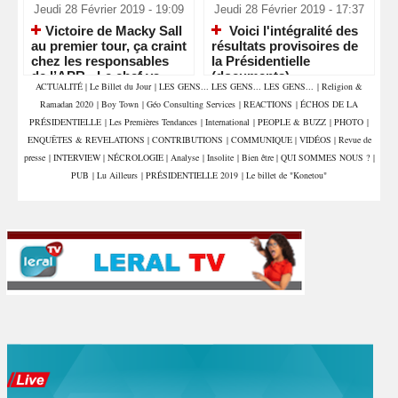
Jeudi 28 Février 2019 - 19:09
Jeudi 28 Février 2019 - 17:37
​Victoire de Macky Sall
Voici l'intégralité des
au premier tour, ça craint
résultats provisoires de
chez les responsables
la Présidentielle
de l’APR - Le chef va
(documents)
ACTUALITÉ
|
Le Billet du Jour
|
LES GENS... LES GENS... LES GENS...
|
Religion &
nettoyer les écuries
Ramadan 2020
|
Boy Town
|
Géo Consulting Services
|
REACTIONS
|
ÉCHOS DE LA
d’Augias
PRÉSIDENTIELLE
|
Les Premières Tendances
|
International
|
PEOPLE & BUZZ
|
PHOTO
|
ENQUÊTES & REVELATIONS
|
CONTRIBUTIONS
|
COMMUNIQUE
|
VIDÉOS
|
Revue de
presse
|
INTERVIEW
|
NÉCROLOGIE
|
Analyse
|
Insolite
|
Bien être
|
QUI SOMMES NOUS ?
|
PUB
|
Lu Ailleurs
|
PRÉSIDENTIELLE 2019
|
Le billet de "Konetou"