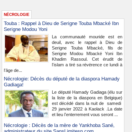
NÉCROLOGIE
Touba : Rappel à Dieu de Serigne Touba Mbacké Ibn
Serigne Modou Yoni
La communauté mouride est en
deuil, avec le rappel à Dieu de
Serigne Touba Mbacké, fils de
Serigne Modou Mbacké Yoni Ibn
Khadim Rassoul. Cet érudit de
l'islam a tiré sa révérence ce lundi à
l'âge de...
Nécrologie: Décès du député de la diaspora Hamady
Gadiaga!
Le député Hamady Gadiaga (élu sur
la liste de la diaspora en Belgique)
est décédé dans la nuit de samedi
29 janvier 2022 à Kaolack .La date
et lieu l'enterrement vous seront ...
Nécrologie : Décès de la mère de Yankhoba Sané,
administrateur du site SansLimitesn.com.