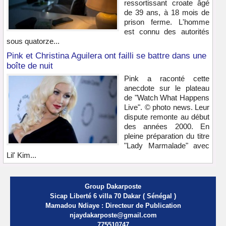
ressortissant croate âgé
de 39 ans, à 18 mois de
prison ferme. L'homme
est connu des autorités
sous quatorze...
Pink et Christina Aguilera ont failli se battre dans une
boîte de nuit
Pink a raconté cette
anecdote sur le plateau
de "Watch What Happens
Live". © photo news. Leur
dispute remonte au début
des années 2000. En
pleine préparation du titre
"Lady Marmalade" avec
Lil' Kim...
Group Dakarposte
Sicap Liberté 6 villa 70 Dakar ( Sénégal )
Mamadou Ndiaye : Directeur de Publication
njaydakarposte@gmail.com
775510747