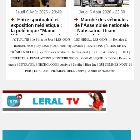
Jeudi 6 Août 2026 - 23:49
Jeudi 6 Août 2026 - 22:39
Entre spiritualité et
Marché des véhicules
exposition médiatique :
de l'Assemblée nationale
la polémique "Mame
: Nafissatou Thiam
Ndiaye Savon" ravive le
réclame la transparence
ACTUALITÉ
|
Le Billet du Jour
|
LES GENS... LES GENS... LES GENS...
|
Religion &
débat sur le respect des
et interpelle les députés
Ramadan 2020
|
Boy Town
|
Géo Consulting Services
|
REACTIONS
|
ÉCHOS DE LA
lieux saints
PRÉSIDENTIELLE
|
Les Premières Tendances
|
International
|
PEOPLE & BUZZ
|
PHOTO
|
ENQUÊTES & REVELATIONS
|
CONTRIBUTIONS
|
COMMUNIQUE
|
VIDÉOS
|
Revue de
presse
|
INTERVIEW
|
NÉCROLOGIE
|
Analyse
|
Insolite
|
Bien être
|
QUI SOMMES NOUS ?
|
PUB
|
Lu Ailleurs
|
PRÉSIDENTIELLE 2019
|
Le billet de "Konetou"