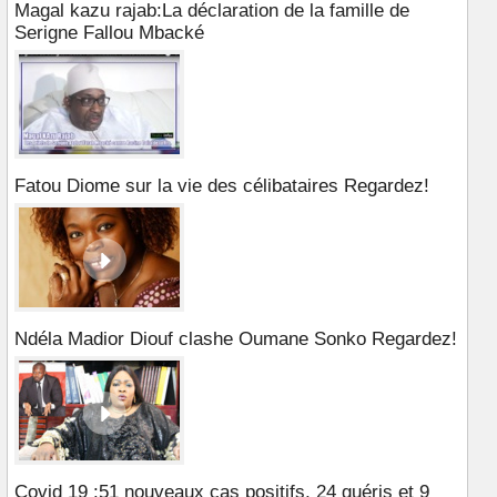
Magal kazu rajab:La déclaration de la famille de
Serigne Fallou Mbacké
Fatou Diome sur la vie des célibataires Regardez!
Ndéla Madior Diouf clashe Oumane Sonko Regardez!
Covid 19 :51 nouveaux cas positifs, 24 guéris et 9