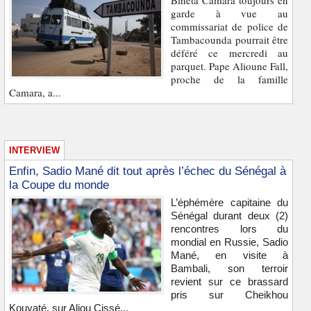
Bineta Camara toujours en
garde à vue au
commissariat de police de
Tambacounda pourrait être
déféré ce mercredi au
parquet. Pape Alioune Fall,
proche de la famille
Camara, a...
INTERVIEW
Enfin, Sadio Mané dit tout après l’échec du Sénégal à
la Coupe du monde
L’éphémère capitaine du
Sénégal durant deux (2)
rencontres lors du
mondial en Russie, Sadio
Mané, en visite à
Bambali, son terroir
revient sur ce brassard
pris sur Cheikhou
Kouyaté, sur Aliou Cissé...